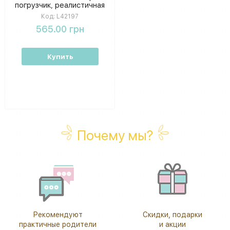
погрузчик, реалистичная
техника для сборки и
Код:
L42197
игры, 104 детали
565.00 грн
Купить
Почему мы?
Рекомендуют
Скидки, подарки
практичные родители
и акции