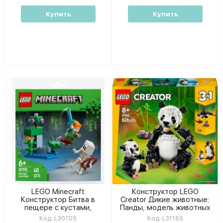
Купить
Купить
LEGO Minecraft
Конструктор LEGO
Конструктор Битва в
Creator Дикие животные:
пещере с кустами,
Панды, модель животных
сборная игровая локация с
для самостоятельной
Код:
L30705
Код:
L31165