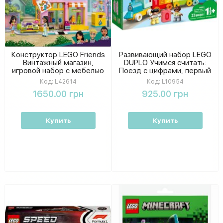
Конструктор LEGO Friends
Развивающий набор LEGO
Винтажный магазин,
DUPLO Учимся считать:
игровой набор с мебелью
Поезд с цифрами, первый
и аксессуарами для детей
конструктор для малышей
Код:
L42614
Код:
L10954
1650.00 грн
925.00 грн
Купить
Купить