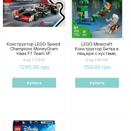
Конструктор LEGO Speed ​​
LEGO Minecraft
Champions MoneyGram
Конструктор Битва в
Haas F1 Team VF:
пещере с кустами,
развивающий набор
сборная игровая локация с
Код:
L77250
Код:
L30705
гоночного болида
фигурками для детей
1295.00 грн
159.00 грн
Формулы-1 в коробке
Купить
Купить