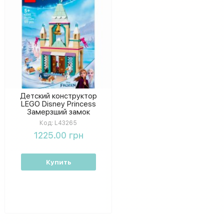
Детский конструктор
LEGO Disney Princess
Замерзший замок
Аренделл, игровой набор
Код:
L43265
для сюжетной игры и
1225.00 грн
творчества, 177
элементов
Купить