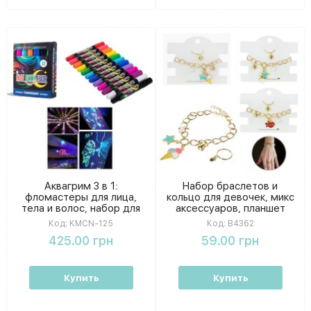
Аквагрим 3 в 1:
Набор браслетов и
фломастеры для лица,
кольцо для девочек, микс
тела и волос, набор для
аксессуаров, планшет
грима в коробке
10×9 см, большой пакет
Код:
KMCN-125
Код:
B4362
25×8×2 см.
425.00 грн
59.00 грн
Купить
Купить