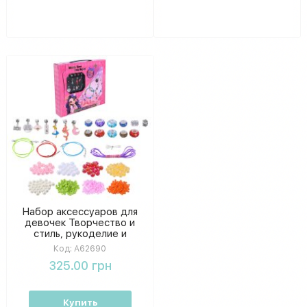
Набор аксессуаров для
девочек Творчество и
стиль, рукоделие и
создание бижутерии,
Код:
A62690
коробка 28 × 5 × 25 см
325.00 грн
Купить