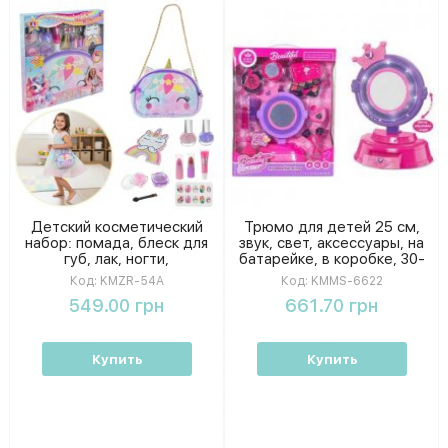
Детский косметический
Трюмо для детей 25 см,
набор: помада, блеск для
звук, свет, аксессуары, на
губ, лак, ногти,
батарейке, в коробке, 30-
косметичка
38-9 см KMMS-6622
Код:
KMZR-54A
Код:
KMMS-6622
549.00 грн
661.70 грн
Купить
Купить