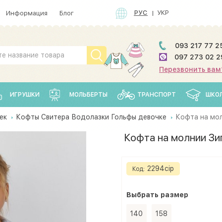
РУС
УКР
Информация
Блог
093 217 77 2
097 273 02 2
Перезвонить вам
ИГРУШКИ
МОЛЬБЕРТЫ
ТРАНСПОРТ
ШКО
ек
Кофты Свитера Водолазки Гольфы девочке
Кофта на мол
Кофта на молнии Зи
2294сір
Код:
Выбрать
размеp
140
158