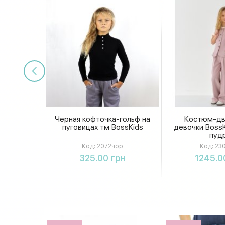
Черная кофточка-гольф на
Костюм-дв
пуговицах тм BossKids
девочки BossK
пуд
Код:
2072чор
Код:
230
Купить
Купи
325.00 грн
1245.0