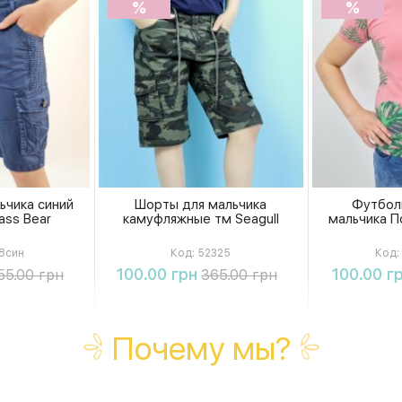
%
%
ьчика синий
Шорты для мальчика
Футбол
ass Bear
камуфляжные тм Seagull
мальчика По
8син
Код:
52325
Код:
ть
Купить
К
100.00 грн
100.00 г
55.00 грн
365.00 грн
Почему мы?