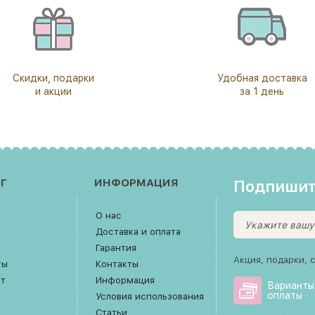
Скидки, подарки
Удобная доставка
и акции
за 1 день
Г
ИНФОРМАЦИЯ
Подпишит
О нас
Доставка и оплата
Гарантия
Акция, подарки, 
ты
Контакты
рт
Информация
Варианты
оплаты
Условия использования
Статьи