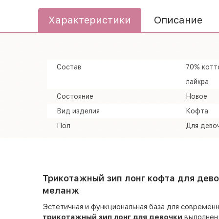
Характеристики
Описание
Состав
70% котто
лайкра
Состояние
Новое
Вид изделия
Кофта
Пол
Для дево
Трикотажный зип лонг кофта для дево
меланж
Эстетичная и функциональная база для современ
трикотажный зип лонг для девочки
выполнен 