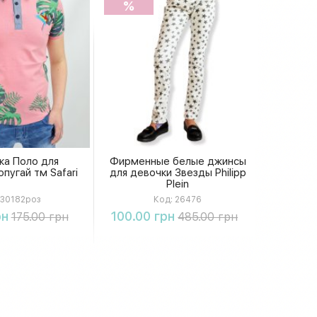
%
ка Поло для
Фирменные белые джинсы
пугай тм Safari
для девочки Звезды Philipp
Plein
30182роз
Код:
26476
упить
Купить
рн
100.00 грн
175.00 грн
485.00 грн