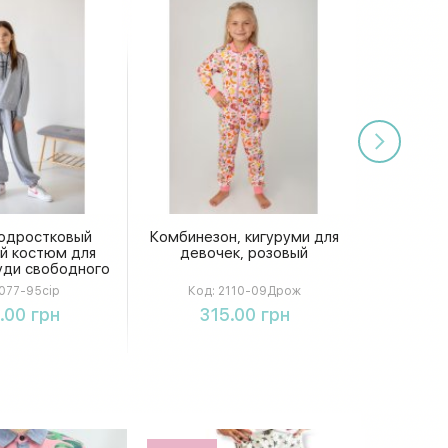
одростковый
Комбинезон, кигуруми для
й костюм для
девочек, розовый
уди свободного
ами с поясом на
077-95сір
Код:
2110-09Дрож
нурке
упить
Купить
.00 грн
315.00 грн