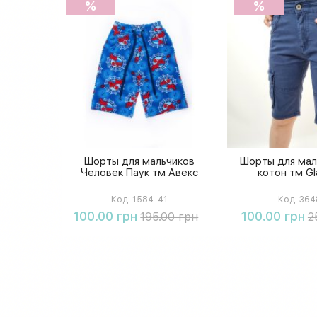
%
%
Шорты для мальчиков
Шорты для мал
Человек Паук тм Авекс
котон тм Gl
Код:
1584-41
Код:
364
Купить
Купи
100.00 грн
100.00 грн
195.00 грн
2