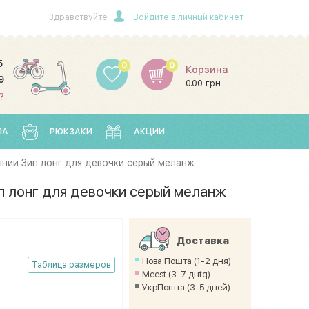
Здравствуйте
Войдите в личный кабинет
5
0
0
Корзина
9
0.00 грн
?
ЛА
РЮКЗАКИ
АКЦИИ
нии Зип лонг для девочки серый меланж
п лонг для девочки серый меланж
Доставка
Нова Пошта (1-2 дня)
Таблица размеров
Meest (3-7 днtq)
УкрПошта (3-5 дней)