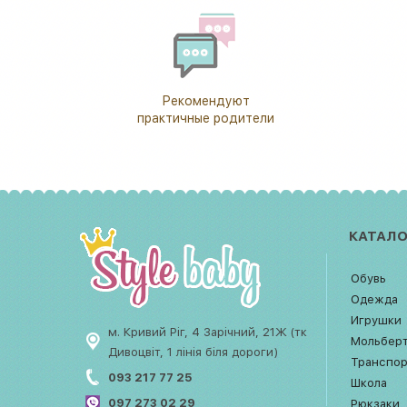
Рекомендуют
практичные родители
КАТАЛО
Обувь
Одежда
Игрушки
м. Кривий Ріг, 4 Зарічний, 21Ж (тк
Мольбер
Дивоцвіт, 1 лінія біля дороги)
Транспо
093 217 77 25
Школа
097 273 02 29
Рюкзаки