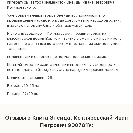
литературы, автора знаменитой Энеиды, Ивана Петровича
Котляревского.
Уже современники творца Энеиды воспринимали его
произведение как своего рода хрестоматию народной жизни,
широкую панораму быта и обычаев украинцев.
И это справедливо — Котляревский позаимствовал из
классической поэмы Вергилия только сюжетную канву и имена
героев, но основным источником вдохновения ему послужила
тогдашняя
подлинность и совершенно новые творческие приемы.
Щедрый юмор, выразительность и предельная искренность —
вот что сделало Энеиду поистине народным произведением.
Количество страниц: 128.
Возраст: 10-15 лет
Размер: 22х29 см
Отзывы о Книга Энеида. Котляревский Иван
Петрович 900781У: