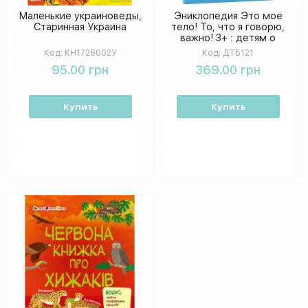
Маленькие украиноведы,
Эниклопедия Это мое
Старинная Украина
тело! То, что я говорю,
важно! 3+ : детям о
навыках личной
Код:
КН1726002У
Код:
ДТБ121
безопасности 4MAMAS
95.00 грн
369.00 грн
ДТБ121
Купить
Купить