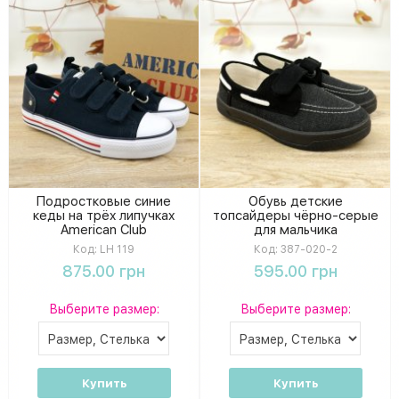
Подростковые синие
Обувь детские
кеды на трёх липучках
топсайдеры чёрно-серые
American Club
для мальчика
Код:
LH 119
Код:
387-020-2
875.00 грн
595.00 грн
Выберите размер:
Выберите размер:
Купить
Купить