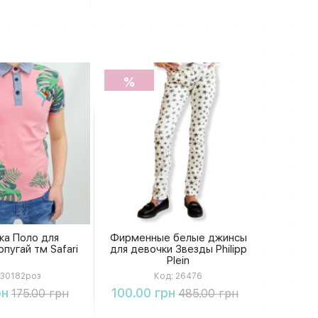
%
ка Поло для
Фирменные белые джинсы
пугай тм Safari
для девочки Звезды Philipp
Plein
30182роз
Код:
26476
упить
Купить
рн
100.00 грн
175.00 грн
485.00 грн