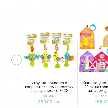
Игрушка-подвеска с
Книга подвеск
прорезывателем на коляску
29 см на кров
в ассортименте 8520
см, ферма/
животные, 
Код:
8520
Код:
KM7
KM70
Купить
Купи
385.00 грн
289.70