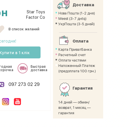
Доставка
рн
Star Toys
Нова Пошта (1-2 дня)
Factor Co
Meest (3-7 днtq)
УкрПошта (3-5 дней)
В список желаний
сегодня!
Оплата
Карта ПриватБанка
Купити в 1 клік
Расчетный счет
Оплата частями
Наложенный Платеж
годная
Быстрая
ссрочка
доставка
(предоплата 100 грн.)
097 273 02 29
Гарантия
14 дней — обмен/
возврат, 1 месяц —
гарантия