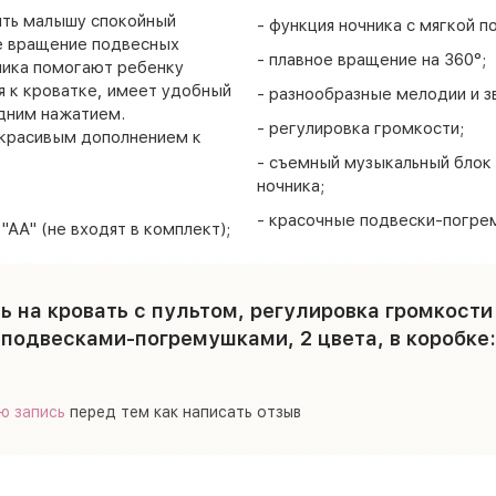
ить малышу спокойный
- функция ночника с мягкой п
е вращение подвесных
- плавное вращение на 360°;
ника помогают ребенку
ся к кроватке, имеет удобный
- разнообразные мелодии и з
одним нажатием.
- регулировка громкости;
 красивым дополнением к
- съемный музыкальный блок 
ночника;
- красочные подвески-погрем
"АА" (не входят в комплект);
 на кровать с пультом, регулировка громкости
подвесками-погремушками, 2 цвета, в коробке:
ю запись
перед тем как написать отзыв