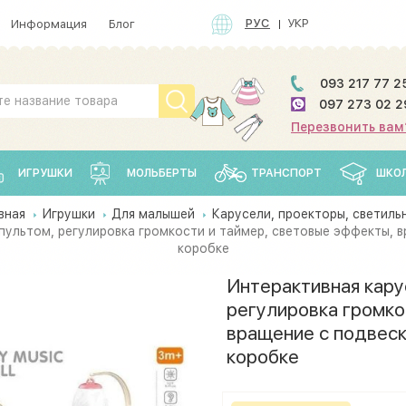
РУС
УКР
Информация
Блог
093 217 77 2
097 273 02 2
Перезвонить вам
ИГРУШКИ
МОЛЬБЕРТЫ
ТРАНСПОРТ
ШКО
вная
Игрушки
Для малышей
Карусели, проекторы, светиль
пультом, регулировка громкости и таймер, световые эффекты, 
коробке
Интерактивная кару
регулировка громко
вращение с подвеск
коробке