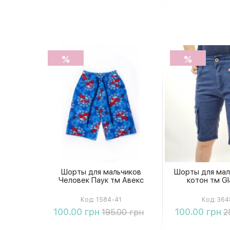
%
%
Шорты для мальчиков
Шорты для мал
Человек Паук тм Авекс
котон тм Gl
Код:
1584-41
Код:
364
Купить
Купи
100.00 грн
100.00 грн
195.00 грн
2