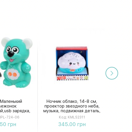
 Маленький
Ночник облако, 14-8 см,
вежонок
проектор звездного неба,
й,usb зарядка,
музыка, подвижная деталь,
,5*14,5*8,5см
заводной KMLS2311
PL-724-06
Код:
KMLS2311
-724-06
упить
Купить
.50 грн
345.00 грн