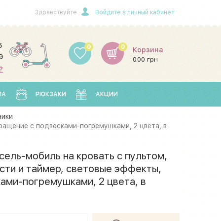
Здравствуйте
Войдите в личный кабинет
5
0
0
Корзина
9
0.00 грн
?
ЛА
РЮКЗАКИ
АКЦИИ
ники
вращение с подвесками-погремушками, 2 цвета, в
сель-мобиль на кровать с пультом,
сти и таймер, световые эффекты,
ами-погремушками, 2 цвета, в