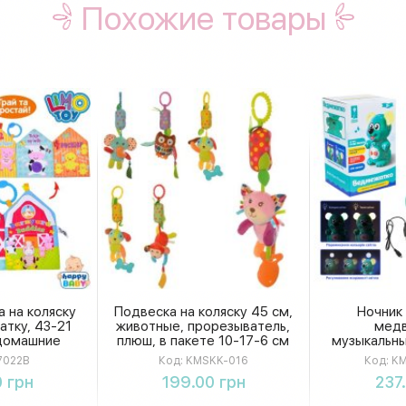
Похожие товары
а на коляску
Подвеска на коляску 45 см,
Ночник
атку, 43-21
животные, прорезыватель,
мед
домашние
плюш, в пакете 10-17-6 см
музыкальны
пискавка
KMSKK-016
коробка 8
022B
Код:
KMSKK-016
Код:
KM
22B
KMPL
ть
Купить
К
 грн
199.00 грн
237