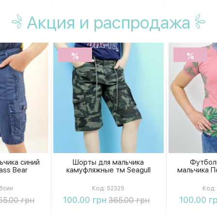
Акция
и распродажа
%
%
ьчика синий
Шорты для мальчика
Футбол
ass Bear
камуфляжные тм Seagull
мальчика По
8син
Код:
52325
Код:
ть
Купить
К
100.00 грн
100.00 г
55.00 грн
365.00 грн