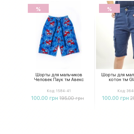
%
%
Шорты для мальчиков
Шорты для мал
Человек Паук тм Авекс
котон тм Gl
Код:
1584-41
Код:
364
Купить
Купи
100.00 грн
100.00 грн
195.00 грн
2