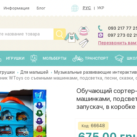
РУС
УКР
Информация
Блог
093 217 77 2
097 273 02 2
Перезвонить вам
ИГРУШКИ
МОЛЬБЕРТЫ
ТРАНСПОРТ
ШКО
грушки
Для малышей
Музыкальные развивающие интерактив
к WToys со съемными машинками, подсветка, песни, сказки, с
Обучающий сортер-
машинками, подсветк
запускач, в коробке
66648
Код:
675.00 гр