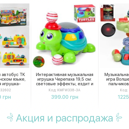
 автобус TK
Интерактивная музыкальная
Музыкальна
нском языке,
игрушка Черепаха 19,5 см:
игра Волш
 игрушка-
световые эффекты, ездит и
пальчиков
песнями и
танцует, с воздушным
пианино,
 32602
Код:
KMFW338-3A
Код:
 коробке
шариком
шарики и 
ть
Купить
К
 грн
399.00 грн
1225
ко
Акция
и распродажа