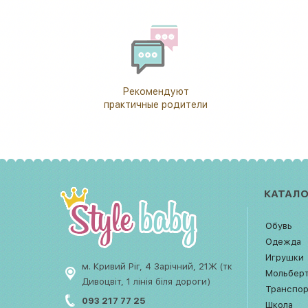
Рекомендуют
практичные родители
КАТАЛО
Обувь
Одежда
Игрушки
м. Кривий Ріг, 4 Зарічний, 21Ж (тк
Мольбер
Дивоцвіт, 1 лінія біля дороги)
Транспо
093 217 77 25
Школа