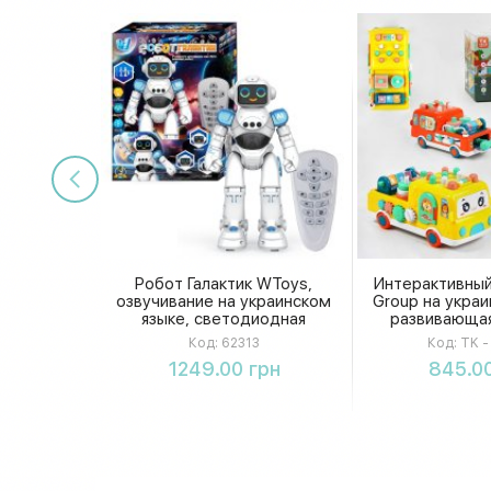
Робот Галактик WToys,
Интерактивный
озвучивание на украинском
Group на украи
языке, светодиодная
развивающая
подсветка, сенсорные
стучалка с 
Код:
62313
Код:
TK -
датчики, движение, шесть
казками, в
Купить
Купи
1249.00 грн
845.00
песен, шесть историй,
викторина, в коробке