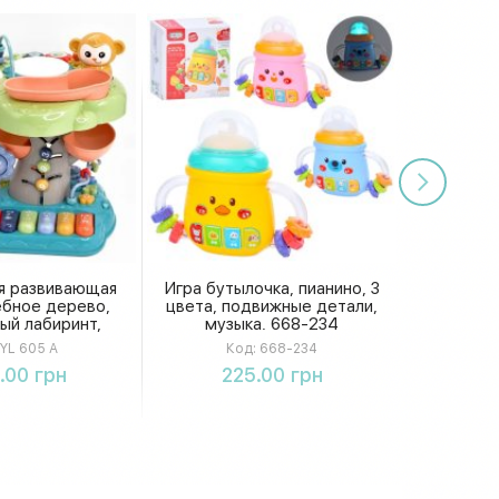
я развивающая
Игра бутылочка, пианино, 3
ебное дерево,
цвета, подвижные детали,
ый лабиринт,
музыка. 668-234
 шестеренки,
YL 605 A
Код:
668-234
погремушка, в
упить
Купить
.00 грн
225.00 грн
робке