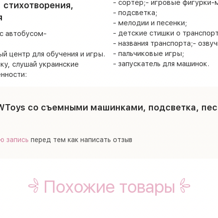
- сортер;- игровые фигурки-
, стихотворения,
- подсветка;
я
- мелодии и песенки;
- детские стишки о транспорт
с автобусом-
- названия транспорта;- озву
- пальчиковые игры;
й центр для обучения и игры.
- запускатель для машинок.
ку, слушай украинские
енности:
oys со съемными машинками, подсветка, песни,
ю запись
перед тем как написать отзыв
Похожие товары