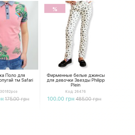
%
ка Поло для
Фирменные белые джинсы
пугай тм Safari
для девочки Звезды Philipp
Plein
30182роз
Код:
26476
упить
Купить
рн
100.00 грн
175.00 грн
485.00 грн