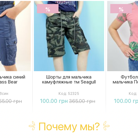
%
%
ьчика синий
Шорты для мальчика
Футбол
ass Bear
камуфляжные тм Seagull
мальчика По
8син
Код:
52325
Код:
ть
Купить
К
100.00 грн
100.00 г
55.00 грн
365.00 грн
Почему мы?