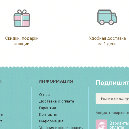
Скидки, подарки
Удобная доставка
и акции
за 1 день
Г
ИНФОРМАЦИЯ
Подпишит
О нас
Доставка и оплата
Гарантия
Акция, подарки, 
ты
Контакты
рт
Информация
Варианты
оплаты
Условия использования