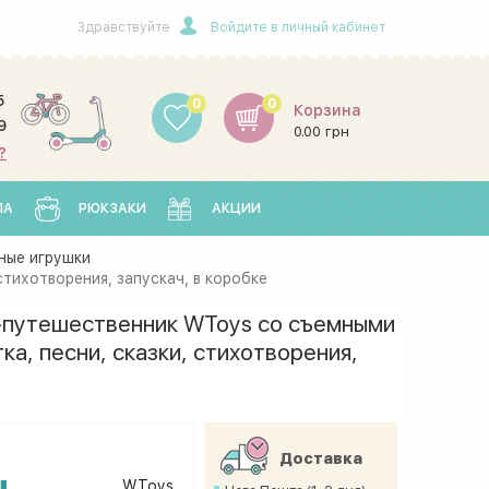
Здравствуйте
Войдите в личный кабинет
5
0
0
Корзина
9
0.00 грн
?
ЛА
РЮКЗАКИ
АКЦИИ
ные игрушки
тихотворения, запускач, в коробке
путешественник WToys со съемными
а, песни, сказки, стихотворения,
Доставка
н
WToys