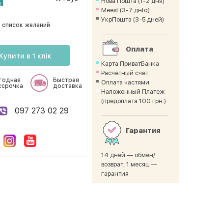
Нова Пошта (1-2 дня)
Meest (3-7 днtq)
УкрПошта (3-5 дней)
 список желаний
Оплата
Купити в 1 клік
Карта ПриватБанка
Расчетный счет
годная
Быстрая
Оплата частями
ссрочка
доставка
Наложенный Платеж
(предоплата 100 грн.)
097 273 02 29
Гарантия
14 дней — обмен/
возврат, 1 месяц —
гарантия