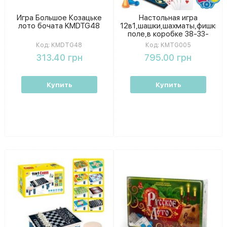
Игра Большое Козацьке
Настольная игра
лото бочата KMDTG48
12в1,шашки,шахматы,фишки,к
поле,в коробке 38-33-
5,5см KMTG005
Код:
KMDTG48
Код:
KMTG005
313.40 грн
795.00 грн
Купить
Купить