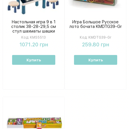
Настольная игра 9 в 1
Игра Большое Русское
столик 38-28-29,5 см
лото бочата KMDTG39-Gr
стул шахматы шашки
фишки KMS5513
Код:
KMS5513
Код:
KMDTG39-Gr
1071.20 грн
259.80 грн
Купить
Купить