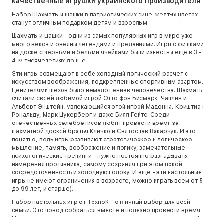
качественные игрушки украинского производителя
Набор Шахматы и шашки в патриотических сине-желтых цветах
станут отличным подарком детям и взрослым.
Шахматы и шашки – одни из самых популярных игр в мире уже
много веков и овеяны легендами и преданиями. Игры с фишками
на доске с черными и белыми ячейками были известны еще в 3 –
4-м тысячелетиях до н. е
Эти игры совмещают в себе холодный логический расчет с
искусством воображения, подкрепленные спортивным азартом.
Ценителями шехов было немало гениев человечества. Шахматы
считали своей любимой игрой Отто фон Бисмарк, Чаплин и
Альберт Энштейн, увлекающийся этой игрой Мадонна, Криштиан
Рональду, Марк Цукерберг и даже Билл Гейтс. Среди
отечественных селебретисов любят провести время за
шахматной доской братья Кличко и Святослав Вакарчук. И это
понятно, ведь игры развивают стратегическое и логическое
мышление, память, воображение и логику, замечательные
психологические тренинги - нужно постоянно разгадывать
намерения противника, самому сохраняя при этом покой.
сосредоточенность и холодную голову. И еще - эти настольные
игры не имеют ограничения в возрасте, можно играть всем от 5
до 99 лет, и старше).
Набор настольных игр от ТехноК – отличный выбор для всей
семьи. Это повод собраться вместе и полезно провести время.