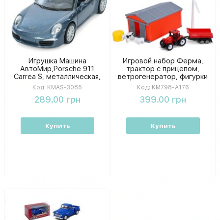
Игрушка Машина
Игровой набор Ферма,
АвтоМир,Porsche 911
трактор с прицепом,
Carrea S, металлическая,
ветрогенератор, фигурки
инерционная,12,5см,
животных, 2 вида
Код:
KMAS-3085
Код:
KM798-A176
открывается дверь,
289.00 грн
399.00 грн
резиновые колеса KMAS-
3085
Купить
Купить