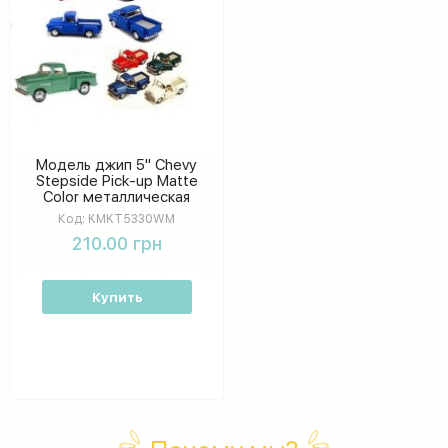
Модель джип 5" Chevy
Stepside Pick-up Matte
Color металлическая
инерционная,
Код:
KMKT5330WM
открываются двери, в
210.00 грн
коробке KMKT5330WM
Купить