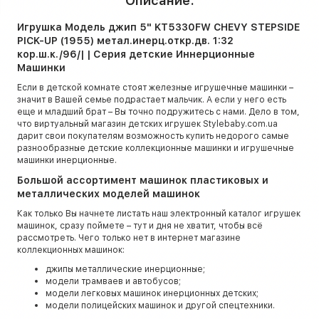
Описание:
Игрушка Модель джип 5" KT5330FW CHEVY STEPSIDE
PICK-UP (1955) метал.инерц.откр.дв. 1:32
кор.ш.к./96/| | Серия детские Иннерционные
Машинки
Если в детской комнате стоят железные игрушечные машинки –
значит в Вашей семье подрастает мальчик. А если у него есть
еще и младший брат – Вы точно подружитесь с нами. Дело в том,
что виртуальный магазин детских игрушек Stylebaby.com.ua
дарит свои покупателям возможность купить недорого самые
разнообразные детские коллекционные машинки и игрушечные
машинки инерционные.
Большой ассортимент машинок пластиковых и
металлических моделей машинок
Как только Вы начнете листать наш электронный каталог игрушек
машинок, сразу поймете – тут и дня не хватит, чтобы всё
рассмотреть. Чего только нет в интернет магазине
коллекционных машинок:
джипы металлические инерционные;
модели трамваев и автобусов;
модели легковых машинок инерционных детских;
модели полицейских машинок и другой спецтехники.