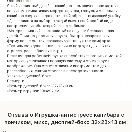
Особенности:
Яркий и приятный дизайн – капибара гармонично сочетается с
пончиком: симпатичная мордашка, ушки, глазурь и маленькая
капибара сверху создают стильный образ, вызывающий улыбку.
•Два варианта на выбор – каждый имеет свой особый вид и
настроение, чтобы каждый нашел любимое.
•Материал: мягкий, шелковистый на ощупь и безопасен для
детей. Приятно держится в руках, быстро возвращается в
форму после сжатия, создавая чувство уюта и комфорта.
•Тактильное удовольствие: отлично подходит для снятия
стресса, расслабления и игры.
Развитие для ребенка:Игрушка способствует развитию мелкой
моторики, успокаивает нервную систему и стимулирует
воображение. Она станет отличным инструментом для
расслабления, снятия стресса и сосредоточенности.
Упаковка: дисплей-бокс
Размеры:
•Размер дисплей-бокса: 32х23х13 см
•Размер игрушки: 10х4х12 см
Отзывы о Игрушка-антистресс капибара с
пончиком, микс, дисплей-бокс 32×23×13 см: