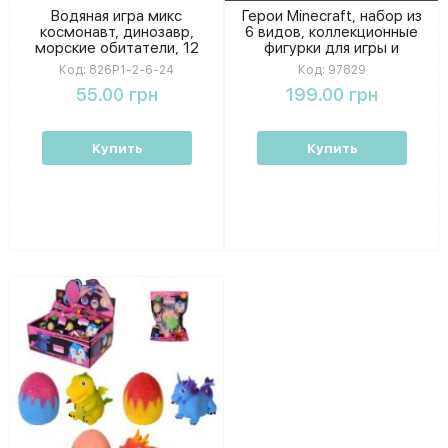
Водяная игра микс
Герои Minecraft, набор из
космонавт, динозавр,
6 видов, коллекционные
морские обитатели, 12
фигурки для игры и
видов, в дисплее 826P1-
творчества
Код:
826P1-2-6-24
Код:
97829
2-6-24
55.00 грн
199.00 грн
Купить
Купить