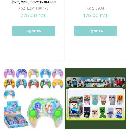
фигурки, текстильные
гномики, елки, в упаковке
Код:
LZMH 004-5
Код:
8934
775.00 грн
175.00 грн
Купить
Купить