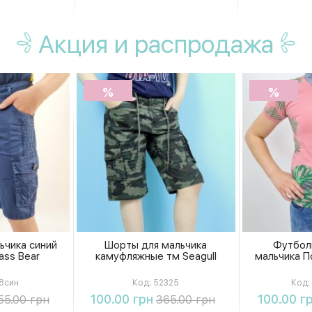
Акция
и распродажа
%
%
ьчика синий
Шорты для мальчика
Футбол
ass Bear
камуфляжные тм Seagull
мальчика По
8син
Код:
52325
Код:
ть
Купить
К
100.00 грн
100.00 г
55.00 грн
365.00 грн