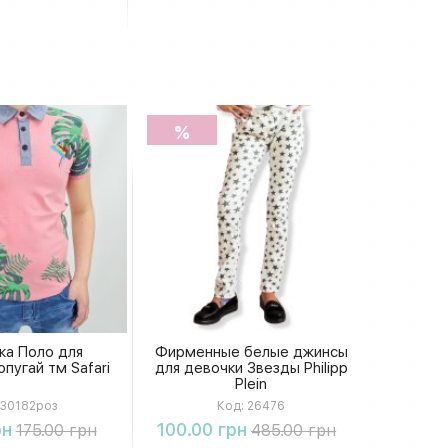
%
ка Поло для
Фирменные белые джинсы
пугай тм Safari
для девочки Звезды Philipp
Plein
30182роз
Код:
26476
упить
Купить
рн
100.00 грн
175.00 грн
485.00 грн