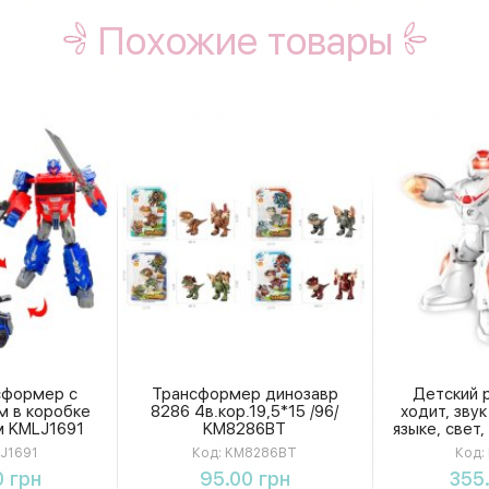
Похожие товары
сформер с
Трансформер динозавр
Детский р
м в коробке
8286 4в.кор.19,5*15 /96/
ходит, звук
м KMLJ1691
KM8286BT
языке, свет,
в коробк
J1691
Код:
KM8286BT
Код:
KM
ть
Купить
К
 грн
95.00 грн
355