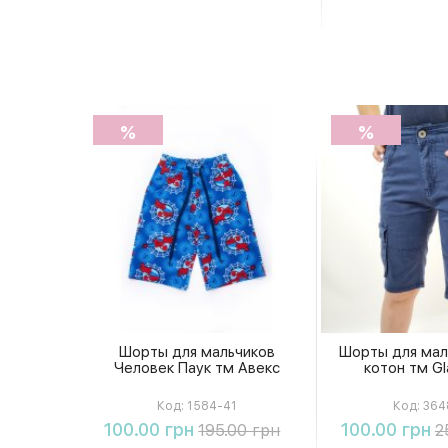
%
%
Шорты для мальчиков
Шорты для мал
Человек Паук тм Авекс
котон тм Gl
Код:
1584-41
Код:
364
Купить
Купи
100.00 грн
100.00 грн
195.00 грн
2