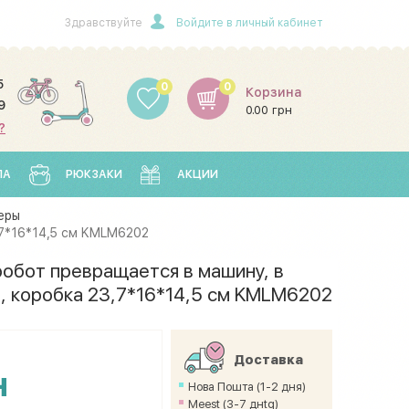
Здравствуйте
Войдите в личный кабинет
5
0
0
Корзина
9
0.00 грн
?
ЛА
РЮКЗАКИ
АКЦИИ
еры
,7*16*14,5 см KMLM6202
обот превращается в машину, в
, коробка 23,7*16*14,5 см KMLM6202
Доставка
н
Нова Пошта (1-2 дня)
Meest (3-7 днtq)