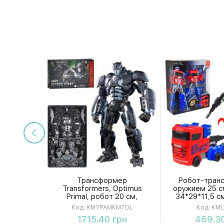
Трансформер
Робот-тран
Transformers, Optimus
оружием 25 с
Primal, робот 20 см,
34*29*11,5 с
разобран, конструктор
Код:
KMYPAMKM7OL
Код:
KML
KMYPAMKM7OL
Купить
Купи
1715.40 грн
469.30