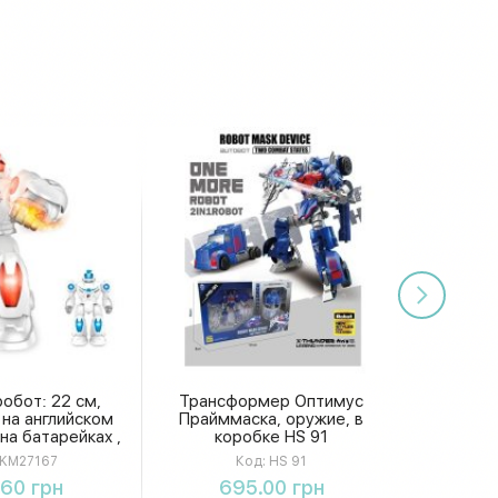
обот: 22 см,
Трансформер Оптимус
 на английском
Прайммаска, оружие, в
 на батарейках ,
коробке HS 91
е 16-23-9 см
KM27167
Код:
HS 91
27167
упить
Купить
.60 грн
695.00 грн