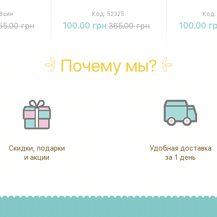
8син
Код:
52325
Код:
ть
Купить
К
100.00 грн
100.00 г
55.00 грн
365.00 грн
Почему мы?
Скидки, подарки
Удобная доставка
и акции
за 1 день