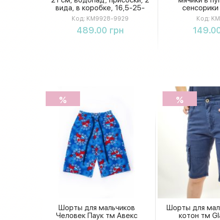
вида, в коробке, 16,5-25-
сенсорики
14см KM9928-9929
Код:
KM9928-9929
Код:
KM
Купить
Купи
489.00 грн
149.00
%
%
Шорты для мальчиков
Шорты для мал
Человек Паук тм Авекс
котон тм Gl