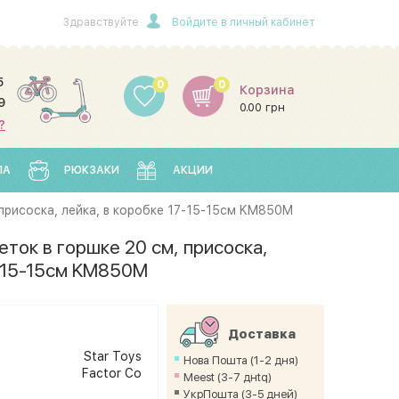
Здравствуйте
Войдите в личный кабинет
5
0
0
Корзина
9
0.00 грн
?
ЛА
РЮКЗАКИ
АКЦИИ
 присоска, лейка, в коробке 17-15-15см KM850M
еток в горшке 20 см, присоска,
7-15-15см KM850M
Доставка
н
Star Toys
Нова Пошта (1-2 дня)
Factor Co
Meest (3-7 днtq)
УкрПошта (3-5 дней)