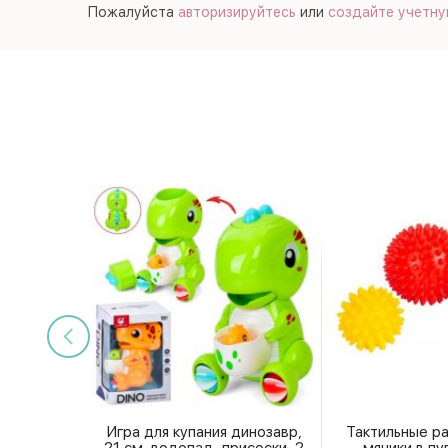
Пожалуйста
авторизируйтесь
или
создайте учетну
Игра для купания динозавр,
Тактильные р
21 см, водопад, присоски, 2
мячики в п