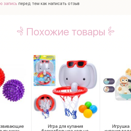
ю запись
перед тем как написать отзыв
Похожие товары
азвивающие
Игра для купания
Игрушка 
упырышках
баскетбольное кольцо,
купания вод