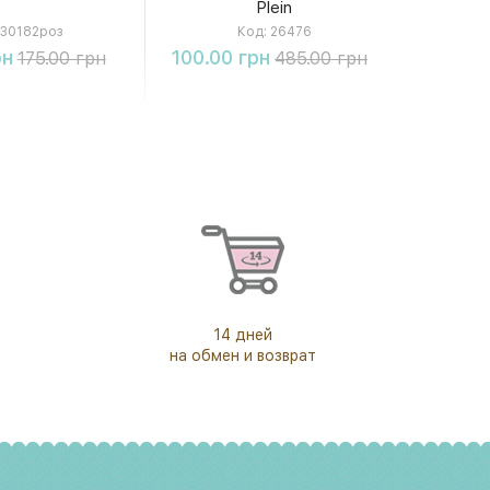
Plein
30182роз
Код:
26476
упить
Купить
рн
100.00 грн
175.00 грн
485.00 грн
14 дней
на обмен и возврат