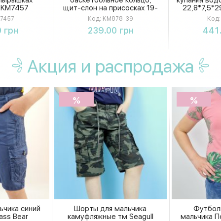
 KM7457
щит-слон на присосках 19-
22,8*7,5*2
15см, шарики 4 штуки
7457
Код:
KM878-39
Код:
KM878-39
ть
Купить
К
 грн
239.00 грн
441
Акция
и распродажа
%
%
ьчика синий
Шорты для мальчика
Футбол
ass Bear
камуфляжные тм Seagull
мальчика По