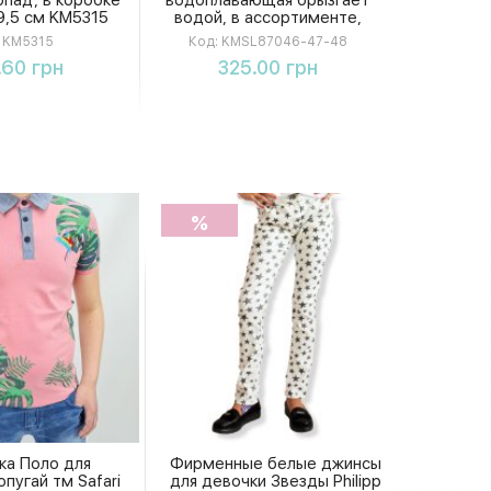
9,5 см KM5315
водой, в ассортименте,
коробка 16х16х8 см
KM5315
Код:
KMSL87046-47-48
упить
Купить
.60 грн
325.00 грн
%
ка Поло для
Фирменные белые джинсы
пугай тм Safari
для девочки Звезды Philipp