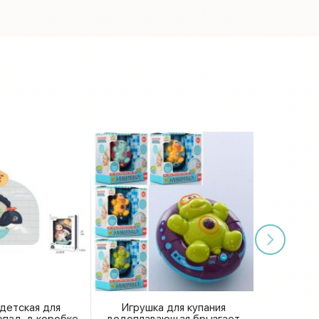
детская для
Игрушка для купания
опад, в коробке
водоплавающая брызгает