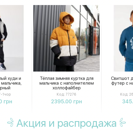
ый худи и
Тёплая зимняя куртка для
Свитшот д
 мальчика,
мальчика с наполнителем
футер с н
ерный
холлофайбер
-1чор
Код:
77276
Код:
28
ть
Купить
К
0 грн
2395.00 грн
345
Акция
и распродажа