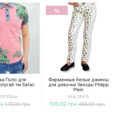
%
ка Поло для
Фирменные белые джинсы
пугай тм Safari
для девочки Звезды Philipp
Plein
30182роз
Код:
26476
упить
Купить
рн
100.00 грн
175.00 грн
485.00 грн