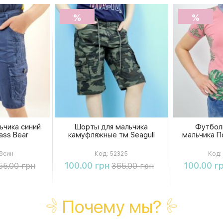
%
%
ьчика синий
Шорты для мальчика
Футбол
ass Bear
камуфляжные тм Seagull
мальчика По
8син
Код:
52325
Код:
ть
Купить
К
100.00 грн
100.00 г
55.00 грн
365.00 грн
Почему мы?