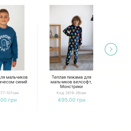
ля мальчиков
Теплая пижама для
ачесом синий
мальчиков велсофт,
Монстрики
77-107син
Код:
2619-26син
упить
Купить
.00 грн
495.00 грн