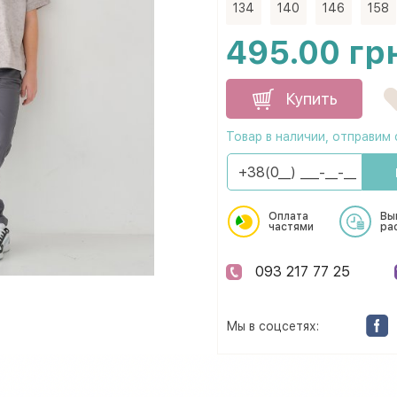
134
140
146
158
495.00 гр
Купить
Товар в наличии, отправим 
Оплата
Вы
частями
ра
093 217 77 25
Мы в соцсетях: