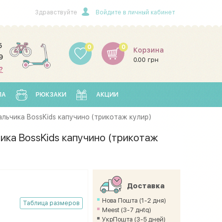
Здравствуйте
Войдите в личный кабинет
5
0
0
Корзина
9
0.00 грн
?
ЛА
РЮКЗАКИ
АКЦИИ
льчика BossKids капучино (трикотаж кулир)
ика BossKids капучино (трикотаж
Доставка
Нова Пошта (1-2 дня)
Таблица размеров
Meest (3-7 днtq)
УкрПошта (3-5 дней)