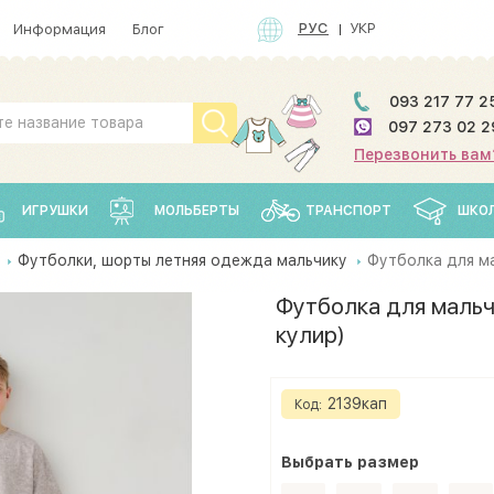
РУС
УКР
Информация
Блог
093 217 77 2
097 273 02 2
Перезвонить вам
ИГРУШКИ
МОЛЬБЕРТЫ
ТРАНСПОРТ
ШКО
Футболки, шорты летняя одежда мальчику
Футболка для ма
Футболка для мальч
кулир)
2139кап
Код:
Выбрать
размеp