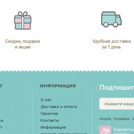
Скидки, подарки
Удобная доставка
и акции
за 1 день
Г
ИНФОРМАЦИЯ
Подпишит
О нас
Доставка и оплата
Гарантия
Акция, подарки, 
ты
Контакты
рт
Информация
Варианты
оплаты