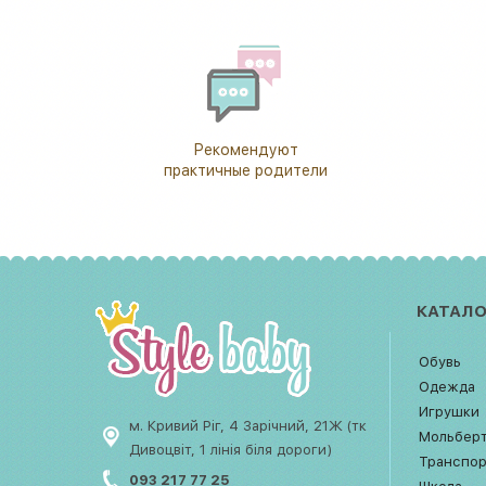
Рекомендуют
практичные родители
КАТАЛО
Обувь
Одежда
Игрушки
м. Кривий Ріг, 4 Зарічний, 21Ж (тк
Мольбер
Дивоцвіт, 1 лінія біля дороги)
Транспо
093 217 77 25