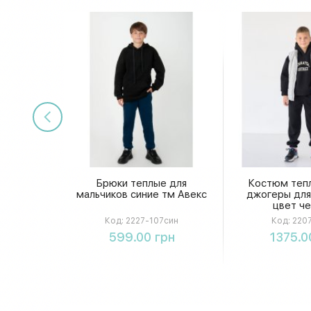
Брюки теплые для
Костюм тепл
мальчиков синие тм Авекс
джогеры для
цвет ч
Код:
2227-107син
Код:
2207
Купить
Купи
599.00 грн
1375.0