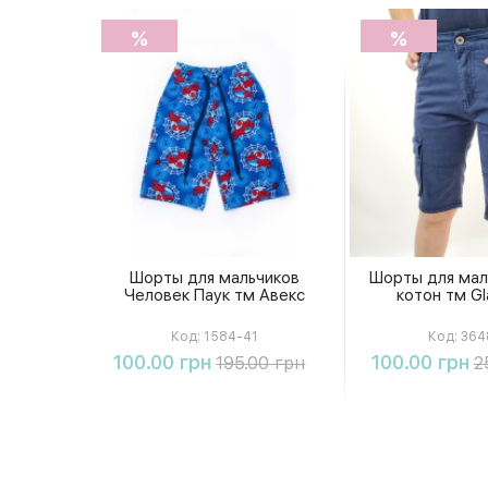
%
%
Шорты для мальчиков
Шорты для мал
Человек Паук тм Авекс
котон тм Gl
Код:
1584-41
Код:
364
Купить
Купи
100.00 грн
100.00 грн
195.00 грн
2