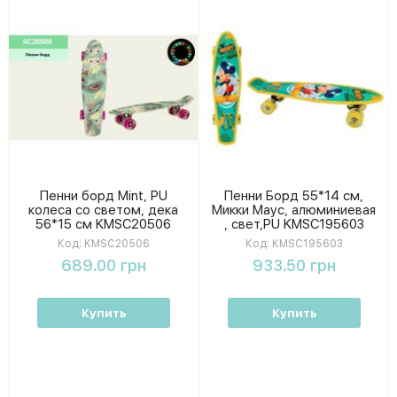
Пенни борд Mint, PU
Пенни Борд 55*14 см,
колеса со светом, дека
Микки Маус, алюминиевая
56*15 см KMSC20506
, свет,PU KMSC195603
Код:
KMSC20506
Код:
KMSC195603
689.00 грн
933.50 грн
Купить
Купить