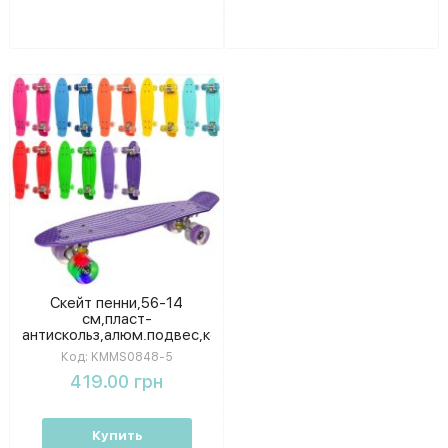
Скейт пенни,56-14
см,пласт-
антискольз,алюм.подвес,колесаПУ,св,подшABCE-
7 KMMS0848-5
Код:
KMMS0848-5
419.00 грн
Купить