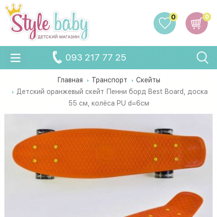
0
0
093 217 77 25
Главная
Транспорт
Скейты
Детский оранжевый скейт Пенни борд Best Board, доска
55 см, колёса PU d=6см