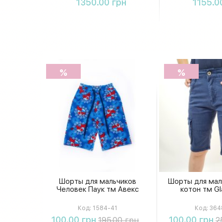
1350.00 грн
1155.0
%
%
Шорты для мальчиков
Шорты для мал
Человек Паук тм Авекс
котон тм Gl
Код:
1584-41
Код:
364
Купить
Купи
100.00 грн
100.00 грн
195.00 грн
2