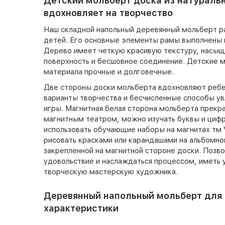
Детский мольберт доска из натураль
вдохновляет на творчество
Наш складной напольный деревянный мольберт р
детей. Его основные элементы рамы выполнены и
Дерево имеет четкую красивую текстуру, насыщ
поверхность и бесшовное соединение. Детские м
материала прочные и долговечные.
Две стороны доски мольберта вдохновляют ребе
варианты творчества и бесчисленные способы у
игры. Магнитная белая сторона мольберта прекра
магнитным театром, можно изучать буквы и цифр
использовать обучающие наборы на магнитах тм V
рисовать красками или карандашами на альбомно
закрепленной на магнитной стороне доски. Позво
удовольствие и наслаждаться процессом, иметь 
творческую мастерскую художника.
Деревянный напольный мольберт для 
характеристики