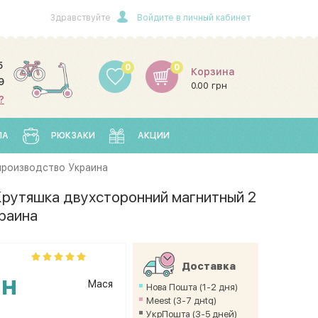
Здравствуйте
Войдите в личный кабинет
5
0
0
Корзина
9
0.00 грн
?
ЛА
РЮКЗАКИ
АКЦИИ
производство Украина
рутяшка двухсторонний магнитный 2
краина
Доставка
рн
Мася
Нова Пошта (1-2 дня)
Meest (3-7 днtq)
УкрПошта (3-5 дней)