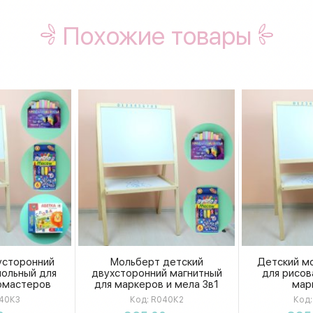
Похожие товары
усторонний
Мольберт детский
Детский м
польный для
двухсторонний магнитный
для рисов
омастеров
для маркеров и мела 3в1
мар
40К3
Код:
R040К2
Код:
ть
Купить
К