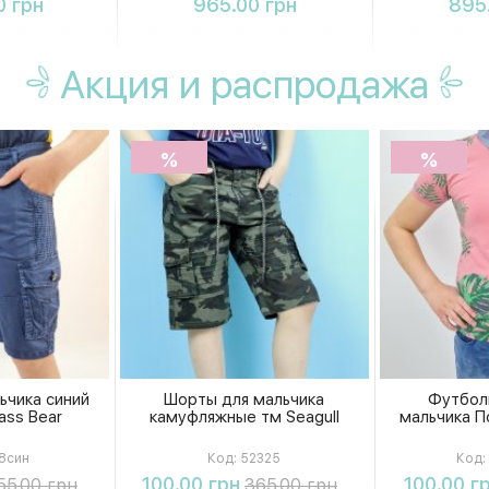
0 грн
965.00 грн
895
Акция
и распродажа
%
%
ьчика синий
Шорты для мальчика
Футбол
ass Bear
камуфляжные тм Seagull
мальчика По
8син
Код:
52325
Код:
ть
Купить
К
100.00 грн
100.00 г
55.00 грн
365.00 грн