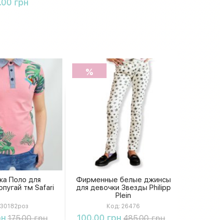
.00 грн
%
ка Поло для
Фирменные белые джинсы
пугай тм Safari
для девочки Звезды Philipp
Plein
30182роз
Код:
26476
упить
Купить
рн
100.00 грн
175.00 грн
485.00 грн