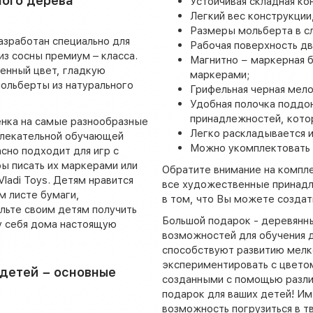
ного дерева
Устойчивая складная ко
Легкий вес конструкции,
Размеры мольберта в сл
азработан специально для
Рабочая поверхность дв
з сосны премиум – класса.
Магнитно − маркерная б
енный цвет, гладкую
маркерами;
ольберты из натурального
Грифельная черная мело
Удобная полочка поддо
принадлежностей, кото
нка на самые разнообразные
Легко раскладывается и
влекательной обучающей
Можно укомплектовать н
сно подходит для игр с
ы писать их маркерами или
Обратите внимание на компл
ladi Toys. Детям нравится
все художественные принадл
м листе бумаги,
в том, что Вы можете создат
льте своим детям получить
Большой подарок - деревянн
у себя дома настоящую
возможностей для обучения д
способствуют развитию мелк
экспериментировать с цвето
детей − основные
созданными с помощью разли
подарок для ваших детей! Им
возможность погрузиться в т