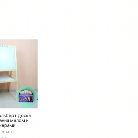
ольберт доска
ания мелом и
керами
R040К1
упить