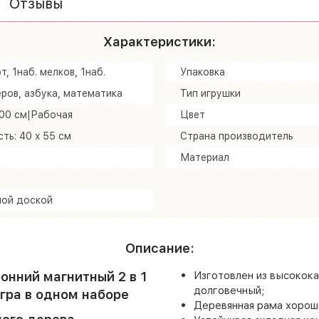
Отзывы
Характеристики:
т, 1наб. мелков, 1наб.
Упаковка
ров, азбука, математика
Тип игрушки
100 см|Рабочая
Цвет
ть: 40 x 55 см
Страна производитель
Материал
ной доской
Описание:
онний магнитный 2 в 1
Изготовлен из высокока
долговечный;
игра в одном наборе
Деревянная рама хорошо