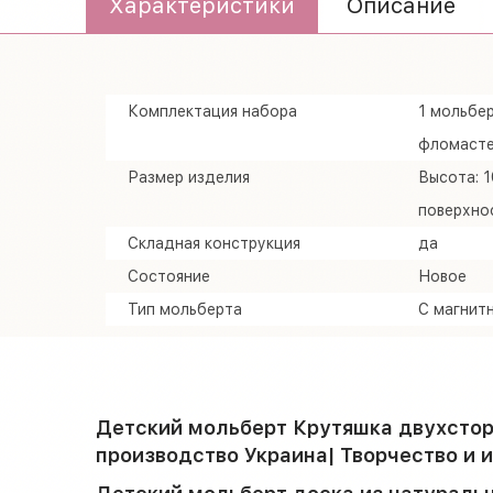
Характеристики
Описание
Комплектация набора
1 мольбер
фломасте
Размер изделия
Высота: 
поверхнос
Складная конструкция
да
Состояние
Новое
Тип мольберта
С магнит
Детский мольберт Крутяшка двухстор
производство Украина| Творчество и 