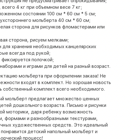
нструкция не предусматривает опрокидывания;
 всего 4 кг при объемном весе 7 кг;
оженном состоянии 100 см * 60 см * 5 см;
ухстороннего мольберта 40 см * 60 см;
елая сторона для рисунков фломастерами или
вая сторона, рисуем мелками;
н для хранения необходимых канцелярских
рые всегда под рукой;
 фиксируется полочкой;
аборами и играми для детей на разный возраст.
ектацию мольберта при оформлении заказа! Не
ежности входят в комплект. Но хорошая новость
ь собственный комплект всего необходимого.
ый мольберт предлагает множество ценных
етей дошкольного возраста. Письмо и рисунки
ой моторики, даря ребенку возможность
м, формами и разнообразными текстурами,
чных художественных средств. Это идеальный
 понравится детский напольный мольберт и
ворческий процесс!