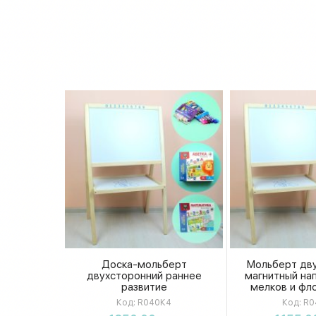
Доска-мольберт
Мольберт дв
двухсторонний раннее
магнитный на
развитие
мелков и фл
Код:
R040К4
Код:
R0
Купить
Купи