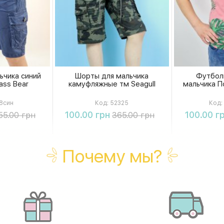
ьчика синий
Шорты для мальчика
Футбол
ass Bear
камуфляжные тм Seagull
мальчика По
8син
Код:
52325
Код:
ть
Купить
К
100.00 грн
100.00 г
55.00 грн
365.00 грн
Почему мы?