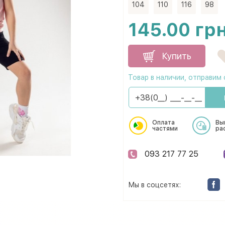
104
110
116
98
145.00 гр
Купить
Товар в наличии, отправим 
Оплата
Вы
частями
ра
093 217 77 25
Мы в соцсетях: