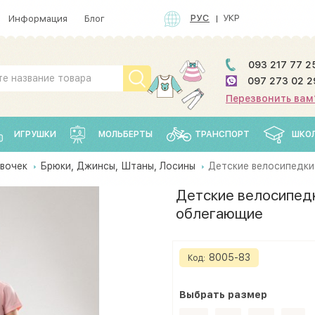
РУС
УКР
Информация
Блог
093 217 77 2
097 273 02 2
Перезвонить вам
ИГРУШКИ
МОЛЬБЕРТЫ
ТРАНСПОРТ
ШКО
вочек
Брюки, Джинсы, Штаны, Лосины
Детские велосипедки
Детские велосипедк
облегающие
8005-83
Код:
Выбрать
размеp