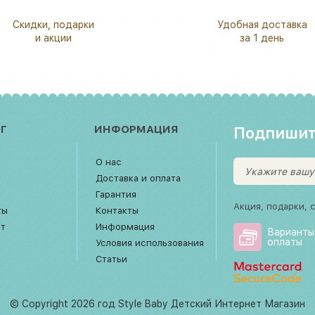
Скидки, подарки
Удобная доставка
и акции
за 1 день
Г
ИНФОРМАЦИЯ
Подпишит
О нас
Доставка и оплата
Гарантия
Акция, подарки, 
ты
Контакты
рт
Информация
Варианты
оплаты
Условия использования
Статьи
© Copyright 2026 год Style Baby Детский Интернет Магазин