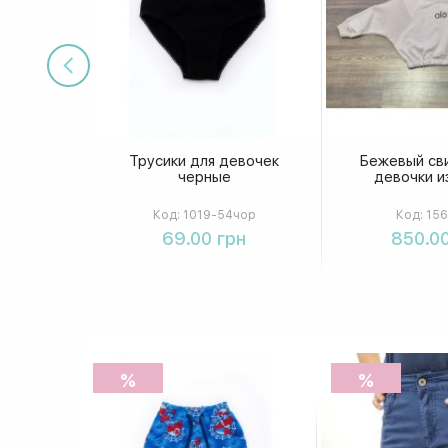
Трусики для девочек
Бежевый св
черные
девочки и
Код:
1019-54чор
Код:
156
Купить
Купи
69.00 грн
850.00
%
%