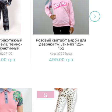
трикотажный
Розовый свитшот Барби для
evis, темно-
девочки тм Jak Pani 122-
практичный
152
5227-02
Код:
27202рож
упить
Купить
.00 грн
499.00 грн
%