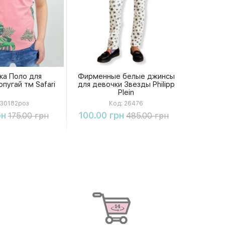
ка Поло для
Фирменные белые джинсы
пугай тм Safari
для девочки Звезды Philipp
Plein
30182роз
Код:
26476
упить
Купить
рн
100.00 грн
175.00 грн
485.00 грн