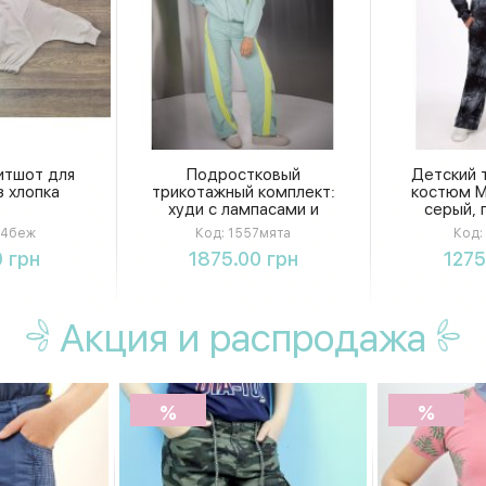
итшот для
Подростковый
Детский 
з хлопка
трикотажный комплект:
костюм M
худи с лампасами и
серый, 
широкие брюки
4беж
Код:
1557мята
Код:
ть
Купить
К
 грн
1875.00 грн
1275
Акция
и распродажа
%
%