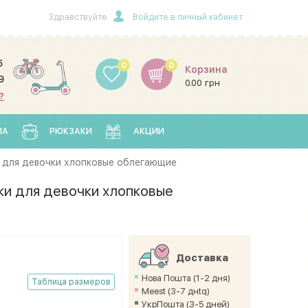
Здравствуйте
Войдите в личный кабинет
5
0
0
Корзина
9
0.00 грн
?
ЛА
РЮКЗАКИ
АКЦИИ
 для девочки хлопковые облегающие
и для девочки хлопковые
Доставка
Нова Пошта (1-2 дня)
Таблица размеров
Meest (3-7 днtq)
УкрПошта (3-5 дней)