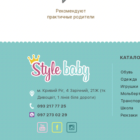
Рекомендуют
практичные родители
КАТАЛО
Обувь
Одежда
Игрушки
м. Кривий Ріг, 4 Зарічний, 21Ж (тк
Мольбер
Дивоцвіт, 1 лінія біля дороги)
Транспо
093 217 77 25
Школа
097 273 02 29
Рюкзаки