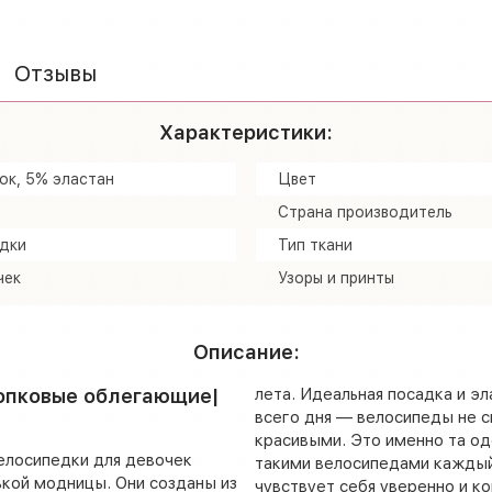
Отзывы
Характеристики:
ок, 5% эластан
Цвет
Страна производитель
дки
Тип ткани
чек
Узоры и принты
Описание:
опковые облегающие|
лета. Идеальная посадка и э
всего дня — велосипеды не с
красивыми. Это именно та од
елосипедки для девочек
такими велосипедами каждый
кой модницы. Они созданы из
чувствует себя уверенно и к