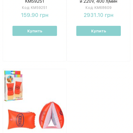
KM59251
и 220V, 400 л/мин
KM68609
Код:
KM59251
Код:
KM68609
159.90 грн
2931.10 грн
Купить
Купить