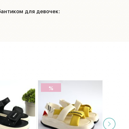
бантиком для девочек:
%
АКЦІЯ