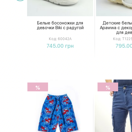
Белые босоножки для
Детские белы
девочки Biki с радугой
Apawwa с деко
для де
Код:
60042A
Код:
T1225
Купить
Купи
745.00 грн
795.00
%
%