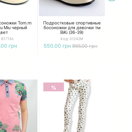
соножки Tom.m
Подростковые спортивные
iu Miu черный
босоножки для девочки тм
цвет
BiKi (36-39)
:
B1713A
Код:
01242M
упить
Купить
.00 грн
550.00 грн
995.00 грн
%