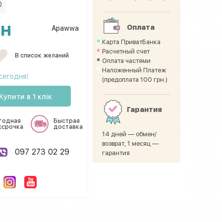
0
рн
Оплата
Apawwa
Карта ПриватБанка
Расчетный счет
В список желаний
Оплата частями
Наложенный Платеж
сегодня!
(предоплата 100 грн.)
Купити в 1 клік
Гарантия
годная
Быстрая
ссрочка
доставка
14 дней — обмен/
возврат, 1 месяц —
097 273 02 29
гарантия