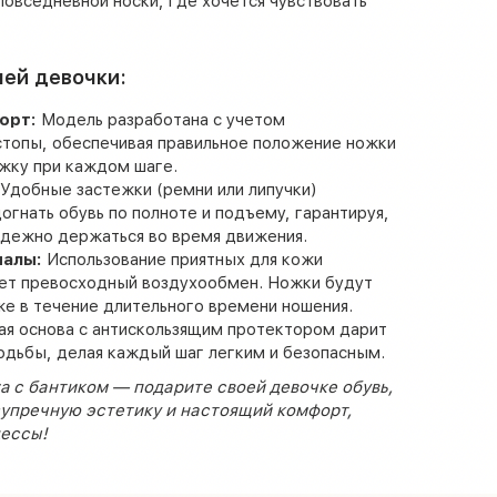
 повседневной носки, где хочется чувствовать
шей девочки:
орт:
Модель разработана с учетом
стопы, обеспечивая правильное положение ножки
жку при каждом шаге.
Удобные застежки (ремни или липучки)
огнать обувь по полноте и подъему, гарантируя,
адежно держаться во время движения.
иалы:
Использование приятных для кожи
ет превосходный воздухообмен. Ножки будут
е в течение длительного времени ношения.
ая основа с антискользящим протектором дарит
одьбы, делая каждый шаг легким и безопасным.
 с бантиком — подарите своей девочке обувь,
зупречную эстетику и настоящий комфорт,
ессы!