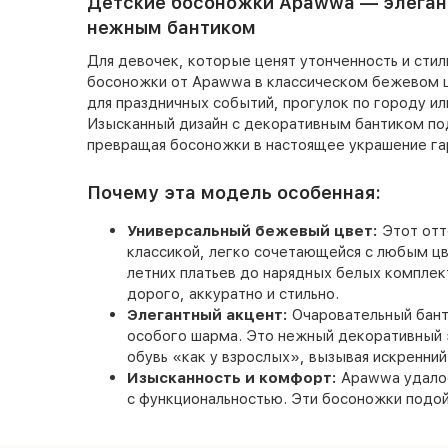
Детские босоножки Apawwa — элеган
нежным бантиком
Для девочек, которые ценят утонченность и стил
босоножки от Apawwa в классическом бежевом ц
для праздничных событий, прогулок по городу и
Изысканный дизайн с декоративным бантиком по
превращая босоножки в настоящее украшение га
Почему эта модель особенная:
Универсальный бежевый цвет:
Этот отт
классикой, легко сочетающейся с любым ц
летних платьев до нарядных белых комплек
дорого, аккуратно и стильно.
Элегантный акцент:
Очаровательный бант
особого шарма. Это нежный декоративный 
обувь «как у взрослых», вызывая искренний
Изысканность и комфорт:
Apawwa удалос
с функциональностью. Эти босоножки подо