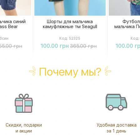
ьчика синий
Шорты для мальчика
Футбол
ass Bear
камуфляжные тм Seagull
мальчика По
8син
Код:
52325
Код:
ть
Купить
К
100.00 грн
100.00 г
55.00 грн
365.00 грн
Почему мы?
Скидки, подарки
Удобная доставка
и акции
за 1 день