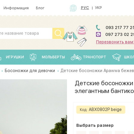
РУС
УКР
Информация
Блог
093 217 77 2
097 273 02 2
Перезвонить вам
ИГРУШКИ
МОЛЬБЕРТЫ
ТРАНСПОРТ
ШКО
Босоножки для девочки
Детские босоножки Apawwa бежево
Детские босоножки
элегантным бантико
ABX0802P beige
Код:
Выбрать
размер