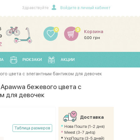
Здравствуйте
Войдите в личный кабинет
5
0
0
Корзина
9
0.00 грн
?
ЛА
РЮКЗАКИ
АКЦИИ
го цвета с элегантным бантиком для девочек
 Apawwa бежевого цвета с
м для девочек
Доставка
Нова Пошта (1-2 дня)
Таблица размеров
Meest (3-7 днtq)
УкрПошта (3-5 дней)