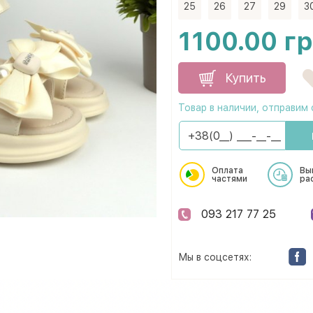
25
26
27
29
3
1100.00 г
Купить
Товар в наличии, отправим 
Оплата
Вы
частями
ра
093 217 77 25
Мы в соцсетях: