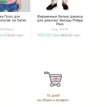
ка Поло для
Фирменные белые джинсы
пугай тм Safari
для девочки Звезды Philipp
Plein
30182роз
Код:
26476
упить
Купить
рн
100.00 грн
175.00 грн
485.00 грн
14 дней
на обмен и возврат