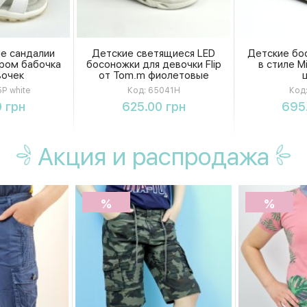
е сандалии
Детские светящиеся LED
Детские бо
ром бабочка
босоножки для девочки Flip
в стиле M
вочек
от Tom.m фиолетовые
P white
Код:
65041H
Код
ть
Купить
К
 грн
625.00 грн
695
Акция
и распродажа
%
%