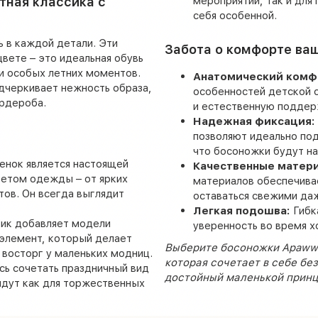
тная классика с
мероприятий, так и для
себя особенной.
ь в каждой детали. Эти
Забота о комфорте ва
вете – это идеальная обувь
ли особых летних моментов.
Анатомический комф
дчеркивает нежность образа,
особенностей детской 
рдероба.
и естественную поддер
Надежная фиксация:
позволяют идеально под
что босоножки будут н
енок является настоящей
Качественные матер
ветом одежды – от ярких
материалов обеспечива
тов. Он всегда выглядит
оставаться свежими даж
Легкая подошва:
Гибк
ик добавляет модели
уверенность во время х
элемент, который делает
Выберите босоножки Apawwa
 восторг у маленьких модниц.
которая сочетает в себе бе
ь сочетать праздничный вид
достойный маленькой принц
йдут как для торжественных