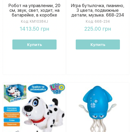
Робот на управлении, 20
Игра бутылочка, пианино,
см, звук, свет, ходит, на
3 цвета, подвижные
батарейке, в коробке
детали, музыка. 668-234
28,5-23,5-9см KM10384J
Код:
KM10384J
Код:
668-234
1413.50 грн
225.00 грн
Купить
Купить