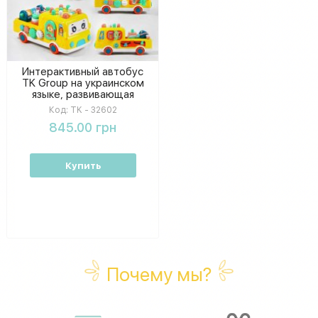
Интерактивный автобус
TK Group на украинском
языке, развивающая
игрушка-стучалка с
Код:
TK - 32602
песнями и казками, в
845.00 грн
коробке
Купить
Почему мы?