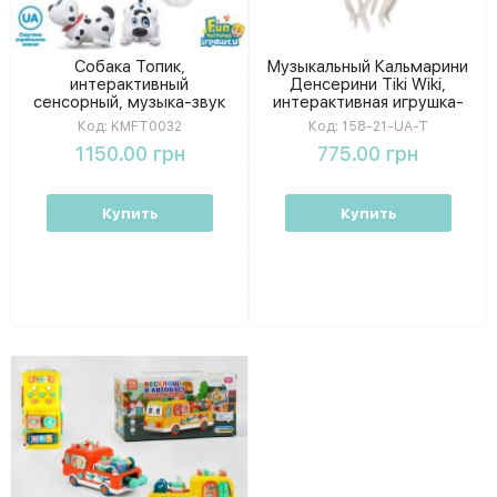
Собака Топик,
Музыкальный Кальмарини
интерактивный
Денсерини Tiki Wiki,
сенсорный, музыка-звук
интерактивная игрушка-
украинский, свет, на
танцор для детей,
Код:
KMFT0032
Код:
158-21-UA-T
батарейке, в коробке 27-
светится и двигается
1150.00 грн
775.00 грн
20-15 см KMFT0032
Купить
Купить