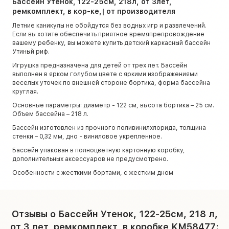
Бассейн Утенок, 122-25см, 218л, от 3лет,
ремкомплект, в кор-ке,| от производителя
Летние каникулы не обойдутся без водных игр и развлечений.
Если вы хотите обеспечить приятное времяпрепровождение
вашему ребенку, вы можете купить детский каркасный бассейн
Утиный риф.
Игрушка предназначена для детей от трех лет. Бассейн
выполнен в ярком голубом цвете с яркими изображениями
веселых уточек по внешней стороне бортика, форма бассейна
круглая.
Основные параметры: диаметр - 122 см, высота бортика – 25 см.
Объем бассейна – 218 л.
Бассейн изготовлен из прочного поливинилхлорида, толщина
стенки – 0,32 мм, дно - виниловое укрепленное.
Бассейн упакован в полноцветную картонную коробку,
дополнительных аксессуаров не предусмотрено.
Особенности с жесткими бортами, с жестким дном
Отзывы о Бассейн Утенок, 122-25см, 218 л,
от 3 лет, ремкомплект, в коробке KM58477: