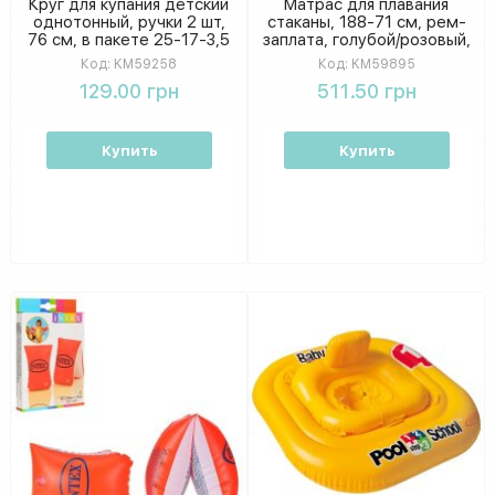
Круг для купания детский
Матрас для плавания
однотонный, ручки 2 шт,
стаканы, 188-71 см, рем-
76 см, в пакете 25-17-3,5
заплата, голубой/розовый,
см KM59258
в пакете 24-24-3 см
Код:
KM59258
Код:
KM59895
KM59895
129.00 грн
511.50 грн
Купить
Купить