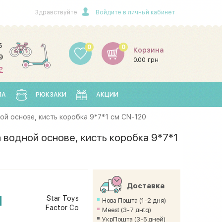
Здравствуйте
Войдите в личный кабинет
5
0
0
Корзина
9
0.00 грн
?
ЛА
РЮКЗАКИ
АКЦИИ
ой основе, кисть коробка 9*7*1 см CN-120
 водной основе, кисть коробка 9*7*1
Доставка
н
Star Toys
Нова Пошта (1-2 дня)
Factor Co
Meest (3-7 днtq)
УкрПошта (3-5 дней)