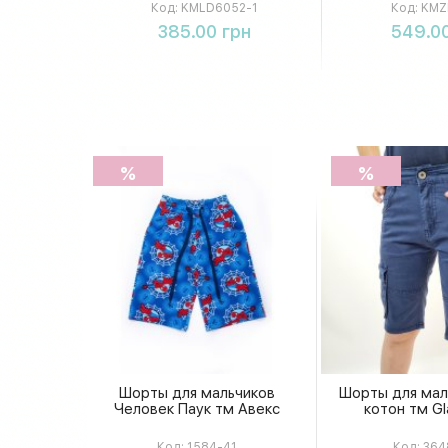
маникюрный набор с
Код:
KMLD6052-1
Код:
KMZ
наклейками и пилкой
Купить
Купи
385.00 грн
549.00
%
%
Шорты для мальчиков
Шорты для мал
Человек Паук тм Авекс
котон тм Gl
Код:
1584-41
Код:
364