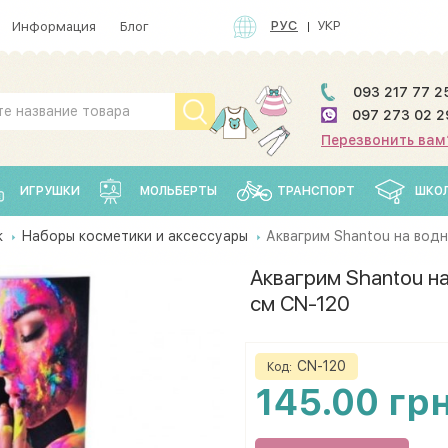
РУС
УКР
Информация
Блог
093 217 77 2
097 273 02 2
Перезвонить вам
ИГРУШКИ
МОЛЬБЕРТЫ
ТРАНСПОРТ
ШКО
к
Наборы косметики и аксессуары
Аквагрим Shantou на водн
Аквагрим Shantou на
см CN-120
CN-120
Код:
145.00 гр