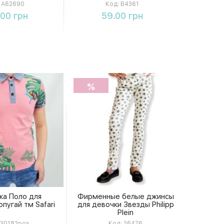
 бижутерии,
A62690
Код:
B4361
8 × 5 × 25 см
упить
Купить
.00 грн
59.00 грн
%
ка Поло для
Фирменные белые джинсы
пугай тм Safari
для девочки Звезды Philipp
Plein
30182роз
Код:
26476