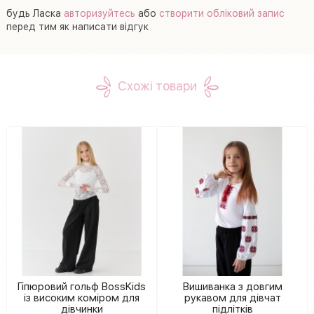
будь Ласка
авторизуйтесь
або
створити обліковий запис
перед тим як написати відгук
Схожі товари
Гіпюровий гольф BossKids
Вишиванка з довгим
із високим коміром для
рукавом для дівчат
дівчинки
підлітків