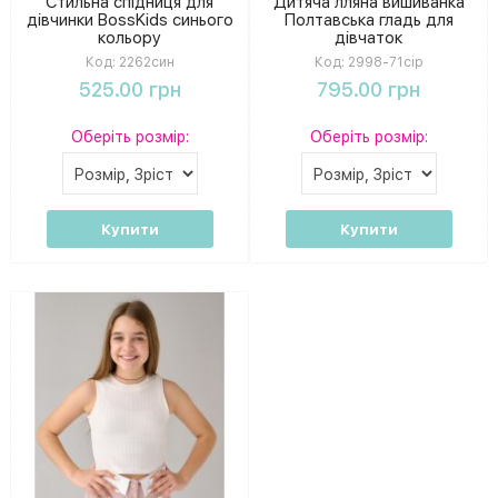
Стильна спідниця для
Дитяча лляна вишиванка
дівчинки BossKids синього
Полтавська гладь для
кольору
дівчаток
Код:
2262син
Код:
2998-71сір
525.00 грн
795.00 грн
Оберіть розмір:
Оберіть розмір:
Купити
Купити