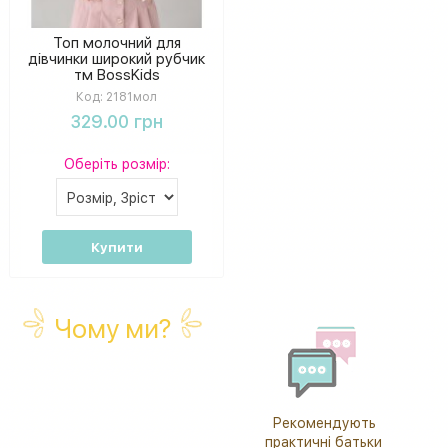
Топ молочний для
дівчинки широкий рубчик
тм BossKids
Код:
2181мол
329.00 грн
Оберіть розмір:
Купити
Чому ми?
Рекомендують
практичні батьки