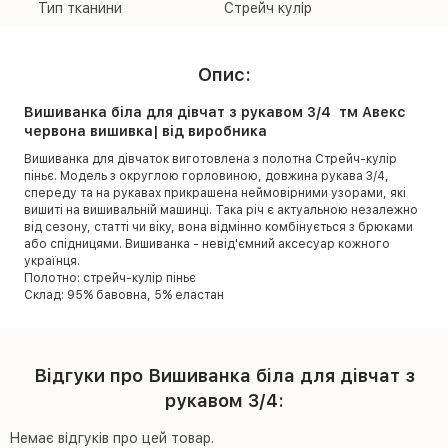
Тип тканини
Стрейч кулір
Опис:
Вишиванка біла для дівчат з рукавом 3/4 тм Авекс
червона вишивка| від виробника
Вишиванка для дівчаток виготовлена з полотна Стрейч-кулір
піньє. Модель з округлою горловиною, довжина рукава 3/4,
спереду та на рукавах прикрашена неймовірними узорами, які
вишиті на вишивальній машинці. Така річ є актуальною незалежно
від сезону, статті чи віку, вона відмінно комбінується з брюками
або спідницями. Вишиванка - невід'ємний аксесуар кожного
українця.
Полотно: стрейч-кулір піньє
Склад: 95% бавовна, 5% еластан
Відгуки про Вишиванка біла для дівчат з
рукавом 3/4:
Немає відгуків про цей товар.