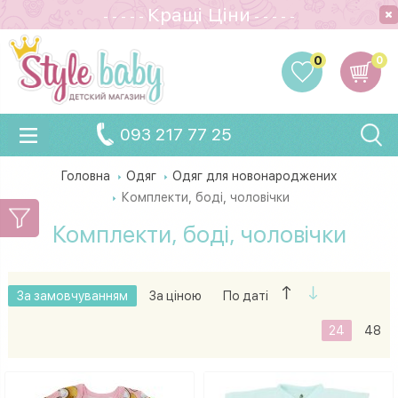
Кращi Цiни
- - - - -
- - - - -
0
0
093 217 77 25
Головна
Одяг
Одяг для новонароджених
Комплекти, боді, чоловічки
Комплекти, боді, чоловічки
За замовчуванням
За ціною
По даті
24
48