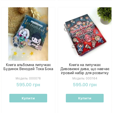
Книга альбомна липучках
Книга на липучках
Будинок Венздей Тока Бока
Дивовижні дива, що навчає
ігровий набір для розвитку
дрібної моторики
Модель:
000076
Модель:
000164
595.00 грн
595.00 грн
Купити
Купити