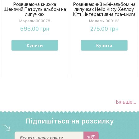
Розвиваюча книжка
Розвиваючий міні-альбом на
Щенячий Патруль альбом на
липучках Hello Kitty Хеллоу
липучках
Кітті, інтерактивна гра-книга
для дівчаток
Модель:
000078
Модель:
000163
595.00 грн
275.00 грн
Купити
Купити
Більше...
Підпишіться на розсилку