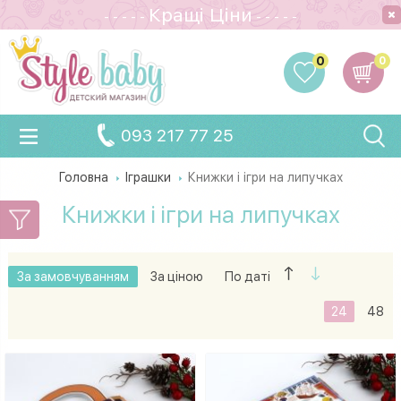
Кращi Цiни
- - - - -
- - - - -
0
0
093 217 77 25
Головна
Іграшки
Книжки і ігри на липучках
Книжки і ігри на липучках
За замовчуванням
За ціною
По даті
24
48