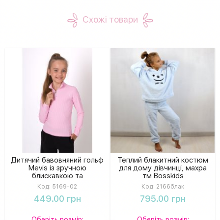
Схожі товари
Дитячий бавовняний гольф
Теплий блакитний костюм
Mevis із зручною
для дому дівчинці, махра
блискавкою та
тм Bosskids
подовженою горловиною
Код:
5169-02
Код:
2166блак
449.00 грн
795.00 грн
Оберіть розмір:
Оберіть розмір: