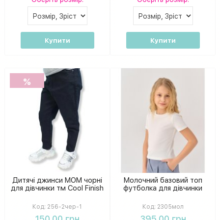
Купити
Купити
%
Дитячі джинси МОМ чорні
Молочний базовий топ
для дівчинки тм Cool Finish
футболка для дівчинки
Код:
256-2чер-1
Код:
2305мол
150.00 грн
395.00 грн