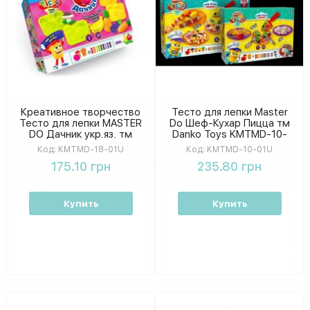
Креативное творчество
Тесто для лепки Master
Тесто для лепки MASTER
Do Шеф-Кухар Пицца тм
DO Дачник укр.яз. тм
Danko Toys KMTMD-10-
Danko Toys KMTMD-18-
01U
Код:
KMTMD-18-01U
Код:
KMTMD-10-01U
01U
175.10 грн
235.80 грн
Купить
Купить