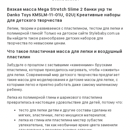
Вязкая масса Mega Stretch Slime 2 банки укр тм
Danko Toys KMSLM-11-01U, 02U| Креативные наборы
для детского творчества
Лепим, творим и развиваемся с пластилином, тестом для лепки и
полимерной глиной! Только на детском сайте Stylebaby.com.ua
Вы найдете такое разнообразие детских наборов для
творчества по невысоким ценам.
Что такое пластичная масса для лепки и воздушный
пластилин
Забудьте о прошлом с застывшими «каменными» брусками
пластилина, которые приходилось нагревать, чтобы «оживить»
для лепки. Современный мир детского творчества предлагает
такие массы для моделирования и детские массы для лепки, с
которыми легко и приятно работать даже самому маленькому
ребенку.
Лепка из полимерной глины и шарикового пластилина
превратилась в настоящее удовольствие для детей, потому что:
тесто для лепки детям и другие составы сделаны из
мягких, эластичных, легко мнущихся материалов;
лепка из глины или пластилина мистер зубастик
увлекательна, так как необычные яркие цвета заменили
стандартные в прошлом тусклые оттенки;