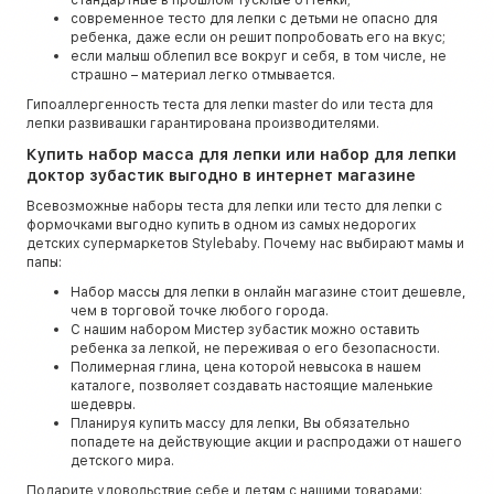
современное тесто для лепки с детьми не опасно для
ребенка, даже если он решит попробовать его на вкус;
если малыш облепил все вокруг и себя, в том числе, не
страшно – материал легко отмывается.
Гипоаллергенность теста для лепки master do или теста для
лепки развивашки гарантирована производителями.
Купить набор масса для лепки или набор для лепки
доктор зубастик выгодно в интернет магазине
Всевозможные наборы теста для лепки или тесто для лепки с
формочками выгодно купить в одном из самых недорогих
детских супермаркетов Stylebaby. Почему нас выбирают мамы и
папы:
Набор массы для лепки в онлайн магазине стоит дешевле,
чем в торговой точке любого города.
С нашим набором Мистер зубастик можно оставить
ребенка за лепкой, не переживая о его безопасности.
Полимерная глина, цена которой невысока в нашем
каталоге, позволяет создавать настоящие маленькие
шедевры.
Планируя купить массу для лепки, Вы обязательно
попадете на действующие акции и распродажи от нашего
детского мира.
Подарите удовольствие себе и детям с нашими товарами: