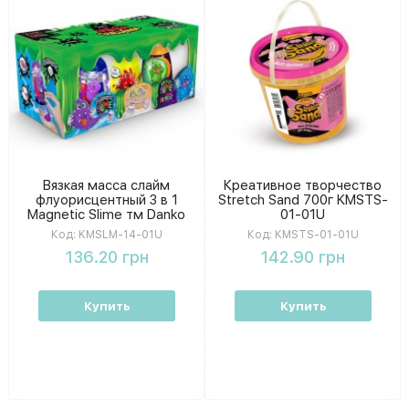
Вязкая масса слайм
Креативное творчество
флуорисцентный 3 в 1
Stretch Sand 700г KMSTS-
Magnetic Slime тм Danko
01-01U
Toys KMSLM-14-01U
Код:
KMSLM-14-01U
Код:
KMSTS-01-01U
136.20 грн
142.90 грн
Купить
Купить