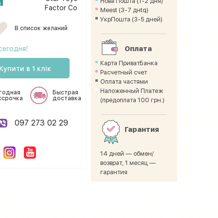
Нова Пошта (1-2 дня)
Factor Co
Meest (3-7 днtq)
УкрПошта (3-5 дней)
В список желаний
сегодня!
Оплата
Карта ПриватБанка
Купити в 1 клік
Расчетный счет
Оплата частями
Наложенный Платеж
годная
Быстрая
ссрочка
доставка
(предоплата 100 грн.)
097 273 02 29
Гарантия
14 дней — обмен/
возврат, 1 месяц —
гарантия