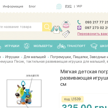
РУС
УКР
Информация
Блог
093 217 77 2
097 273 02 2
Перезвонить вам
ИГРУШКИ
МОЛЬБЕРТЫ
ТРАНСПОРТ
ШКО
я
Игрушки
Для малышей
Погремушки, Пищалки, Заводные 
ремушка Песик, тактильная развивающая игрушка для малышей, в 
Мягкая детская пог
развивающая игрушк
см
L1539
Код:
325.00 гр