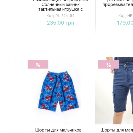
Солнечный зайчик
прорезывател
тактильная игрушка с
движущимися элементами
Код:
PL-724-94
Код:
HE 
в коробке 13×12×14,5 см
Купить
Купи
235.00 грн
179.00
%
%
Шорты для мальчиков
Шорты для мал