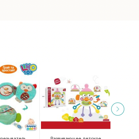
орезыватель,
Развивающее детское