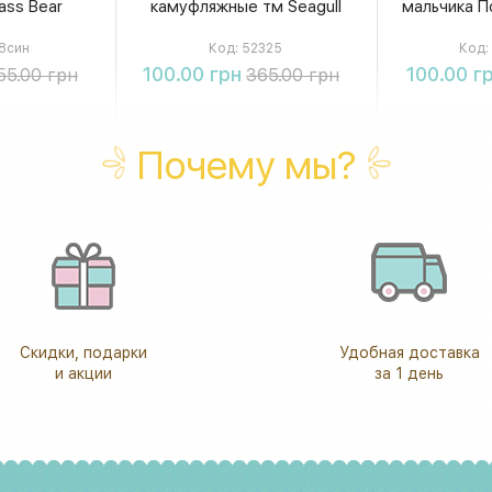
ass Bear
камуфляжные тм Seagull
мальчика По
8син
Код:
52325
Код:
ть
Купить
К
100.00 грн
100.00 г
55.00 грн
365.00 грн
Почему мы?
Скидки, подарки
Удобная доставка
и акции
за 1 день