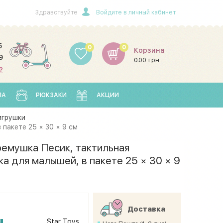
Здравствуйте
Войдите в личный кабинет
5
0
0
Корзина
9
0.00 грн
?
ЛА
РЮКЗАКИ
АКЦИИ
игрушки
пакете 25 × 30 × 9 см
ремушка Песик, тактильная
а для малышей, в пакете 25 × 30 × 9
Доставка
н
Star Toys