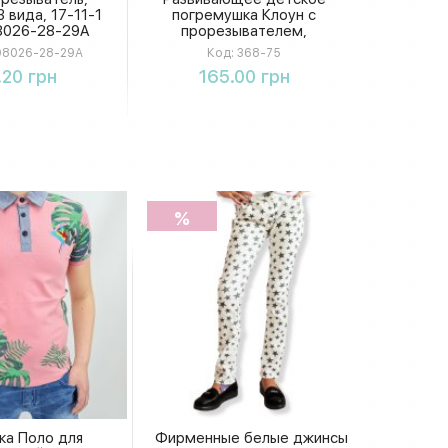
 вида, 17-11-1
погремушка Клоун с
8026-28-29A
прорезывателем,
подвижными элементами и
8026-28-29A
Код:
368-75
поп-ит, в коробке
упить
Купить
.20 грн
165.00 грн
%
ка Поло для
Фирменные белые джинсы