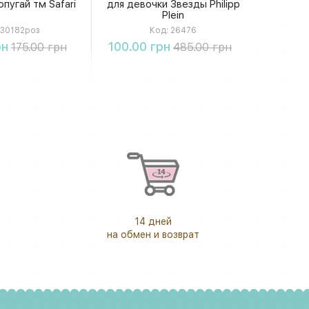
пугай тм Safari
для девочки Звезды Philipp
Plein
30182роз
Код:
26476
упить
Купить
рн
100.00 грн
175.00 грн
485.00 грн
14 дней
на обмен и возврат