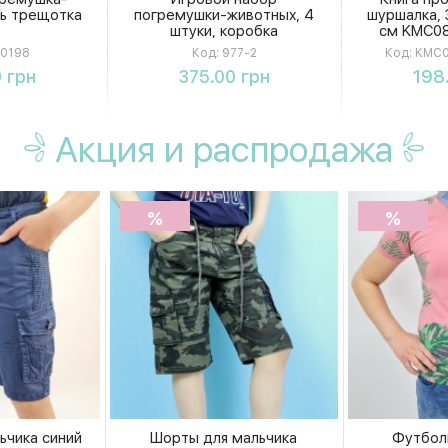
ь трещотка
погремушки-животных, 4
шуршалка, 3
штуки, коробка
см KMC0
0198
Код:
977-2
Код:
KMC0
ть
Купить
К
 грн
375.00 грн
198
Акция
и распродажа
%
%
ьчика синий
Шорты для мальчика
Футбол