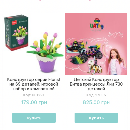
Конструктор серии Florist
Детский Конструктор
на 69 деталей: игровой
Битва принцессы Лии 730
набор в компактной
деталей
коробке 9-14,5-6 см
Код:
601291
Код:
27035
179.00 грн
825.00 грн
Купить
Купить