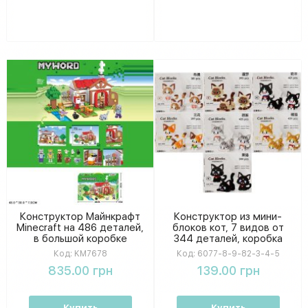
Конструктор Майнкрафт
Конструктор из мини-
Minecraft на 486 деталей,
блоков кот, 7 видов от
в большой коробке
344 деталей, коробка
48х30х7 см
11,5-16-4,5 см. 6077-8-9-
Код:
KM7678
Код:
6077-8-9-82-3-4-5
82-3-4-5
835.00 грн
139.00 грн
Купить
Купить