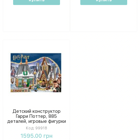
Детский конструктор
Гарри Поттер, 885
деталей, игровые фигурки
героев в комплекте, в
Код:
99918
коробке
1595.00 грн