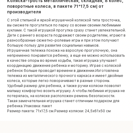
Коляска-трость металлическая, складная, 8 колес,
поворотные колеса, в пакете 71*17,5 см| от
производителя
С этой стильной и яркой игрушечной коляской типа тросточка,
вы сможете прогуляться по парку со всеми своими любимыми
куклами. С такой игрушкой прогулка сразу станет увлекательной.
Дети с раннего возраста подражают своим родителям, играют в
разнообразные сюжетно-ролевые игры и при этом получают
большую пользу для развития социальных навыков.
Игрушечная тележка похожа на взрослую прогулочную, она
непременно понравится ребенку, а еще ее можно использовать
в качестве опоры во время ходьбы, такая игрушка улучшает
координацию движения ребенка и моторику. Играя с коляской
ребенок больше проводит времени в движении.Изготовлена ​​
тележка из металлического прочного каркаса и имеет двойные
колеса, которые легко поворачивают в разные стороны.
Удобный размер для ребенка, а также ручки коляски позволят
малышу комфортно возить игрушку. А чтобы любимая игрушка не
потерялась, на коляске расположен ремень безопасности.
Такая замечательная игрушка станет отличным подарком для
ребенка.Упаковка: пакет
Размер пакета: 71х17,5 см.Размер коляски: 24,5х61х50 см