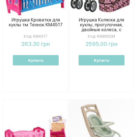
Игрушка Кроватка для
Игрушка Коляска для
куклы тм Технок KM4517
куклы, прогулочная,
двойные колеса, с
поворотом и корзиной, в
Код:
KM4517
Код:
KM9662M
коробке
263.30 грн
2595.00 грн
Купить
Купить