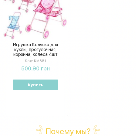
Игрушка Коляска для
куклы, прогулочная,
корзина, колеса 4шт
11см,48-33-64см,в
Код:
KM881
кульке, 60-32-7см
500.90 грн
Купить
Почему мы?