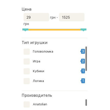
Цена
грн -
грн
Тип игрушки
3
Головоломка
2
Игра
1
Кубики
1
Логика
135
Настольная игра
Производитель
48
Пазл
Anatolian