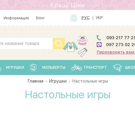
Кращi Цiни
- - - - -
- - - - -
РУС
УКР
Информация
Блог
093 217 77 2
097 273 02 2
Перезвонить вам
ИГРУШКИ
МОЛЬБЕРТЫ
ТРАНСПОРТ
ШКО
Главная
Игрушки
Настольные игры
Настольные игры