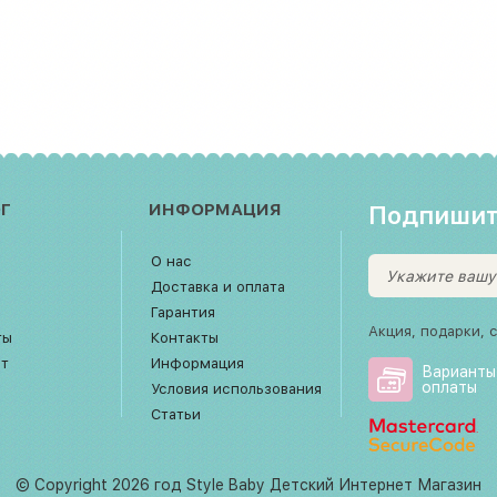
Г
ИНФОРМАЦИЯ
Подпишит
О нас
Доставка и оплата
Гарантия
Акция, подарки, 
ты
Контакты
рт
Информация
Варианты
оплаты
Условия использования
Статьи
© Copyright 2026 год Style Baby Детский Интернет Магазин