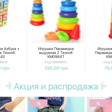
ки Азбука +
Игрушка Пирамидка
Игрушка
а ТехноК
выдувная 2 ТехноК
Пирамидк
43
KM0984T
KM
8843
Код:
KM0984T
Код:
ть
Купить
К
 грн
295.00 грн
79.
Акция
и распродажа
%
%