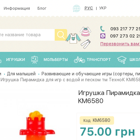
РУС
УКР
Информация
Блог
093 217 77 2
097 273 02 2
Перезвонить вам
ИГРУШКИ
МОЛЬБЕРТЫ
ТРАНСПОРТ
ШКО
и
Для малышей
Развивающие и обучающие игры (сортеры, пи
Игрушка Пирамидка для игр с водой и песком тм ТехноК KM65
Игрушка Пирамидка 
KM6580
KM6580
Код:
75.00 грн