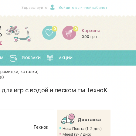
Здравствуйте
Войдите в личный кабинет
5
0
0
Корзина
9
0.00 грн
?
ЛА
РЮКЗАКИ
АКЦИИ
рамидки, каталки)
80
для игр с водой и песком тм ТехноК
Доставка
Технок
Нова Пошта (1-2 дня)
Meest (3-7 днtq)