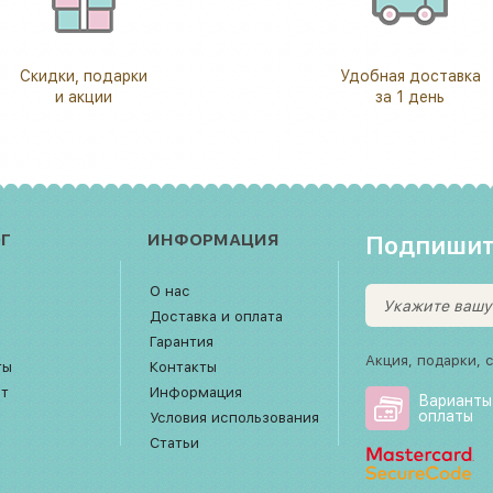
Скидки, подарки
Удобная доставка
и акции
за 1 день
Г
ИНФОРМАЦИЯ
Подпишит
О нас
Доставка и оплата
Гарантия
Акция, подарки, 
ты
Контакты
рт
Информация
Варианты
оплаты
Условия использования
Статьи