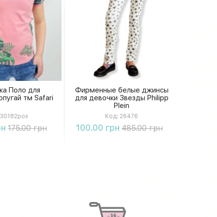
ка Поло для
Фирменные белые джинсы
пугай тм Safari
для девочки Звезды Philipp
Plein
30182роз
Код:
26476
упить
Купить
рн
100.00 грн
175.00 грн
485.00 грн