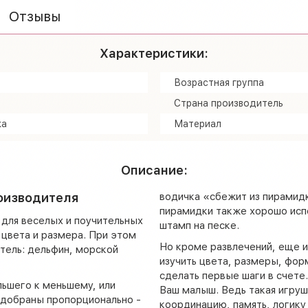
Отзывы
Характеристики:
Возрастная группа
Страна производитель
ка
Материал
Описание:
оизводителя
водичка «сбежит из пирамидк
пирамидки также хорошо испол
для веселых и поучительных
штамп на песке.
 цвета и размера. При этом
Но кроме развлечений, еще и
тель: дельфин, морской
изучить цвета, размеры, фор
сделать первые шаги в счете
ьшего к меньшему, или
Ваш малыш. Ведь такая игру
одобраны пропорционально -
координацию, память, логику