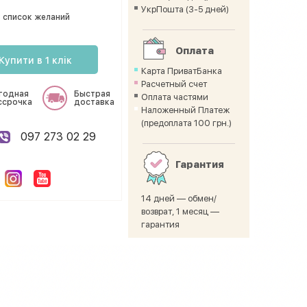
УкрПошта (3-5 дней)
 список желаний
Оплата
Купити в 1 клік
Карта ПриватБанка
Расчетный счет
годная
Быстрая
Оплата частями
ссрочка
доставка
Наложенный Платеж
(предоплата 100 грн.)
097 273 02 29
Гарантия
14 дней — обмен/
возврат, 1 месяц —
гарантия