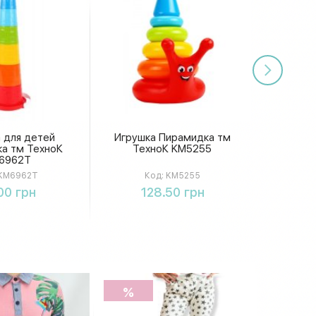
 для детей
Игрушка Пирамидка тм
а тм ТехноК
ТехноК KM5255
6962T
KM6962T
Код:
KM5255
упить
Купить
00 грн
128.50 грн
%