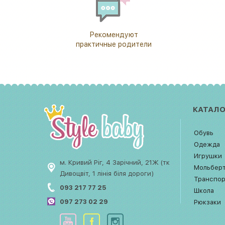
Рекомендуют
практичные родители
КАТАЛО
Обувь
Одежда
Игрушки
м. Кривий Ріг, 4 Зарічний, 21Ж (тк
Мольбер
Дивоцвіт, 1 лінія біля дороги)
Транспо
093 217 77 25
Школа
097 273 02 29
Рюкзаки