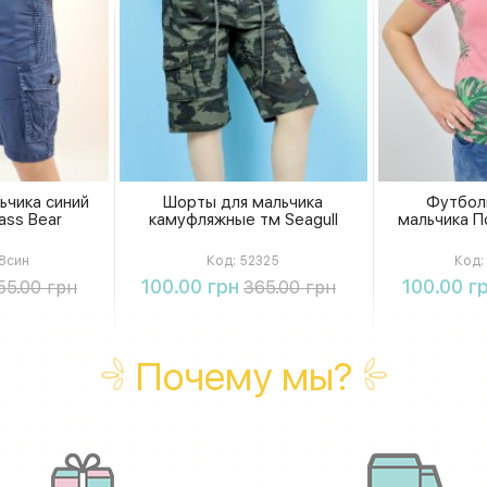
ьчика синий
Шорты для мальчика
Футбол
ass Bear
камуфляжные тм Seagull
мальчика По
8син
Код:
52325
Код:
ть
Купить
К
100.00 грн
100.00 г
55.00 грн
365.00 грн
Почему мы?