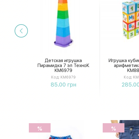
Детская игрушка
Игрушка куби
Пирамидка 7 эл ТехноК
арифметик
KM6979
KM88
Код:
KM6979
Код:
KM
Купить
Купи
85.00 грн
285.00
%
%