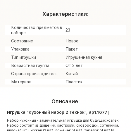
Характеристики:
Количество предметов в
23
наборе
Состояние
Новое
Упаковка
Пакет
Тип игрушки
Игрушечная кухня
Возрастная группа
От 3 лет
Страна производитель
Китай
Материал
Пластик
Описание:
Игрушка "Кухонный набор 2 Технок", арт.1677|
Набор кухонный - замечательная игрушка для будущих хозяек.
Набор состоит из дощечки, кастрюли, сковородки, сотейника,
вилок (4 шт.), ножей (2 шт.), ложечек (4 шт.), тарелок (4 шт.) И