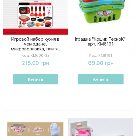
Игровой набор кухня в
Іграшка "Кошик ТехноК",
чемодане,
арт. KM6191
микроволновка, плита,
посуда, аксессуары, 17-
Код:
KM600-33
Код:
KM6191
22-5 см
215.00 грн
89.00 грн
Купить
Купить