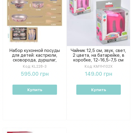
Набор кухонной посуды
Чайник 12,5 см, звук, свет,
для детей: кастрюли,
2 цвета, на батарейке, в
сковорода, дуршлаг,
коробке, 12-16,5-7,5 см
пластик и металл, кор.
KMYH102X
Код:
KL228-3
Код:
KMYH102X
38×21×12 см
595.00 грн
149.00 грн
Купить
Купить