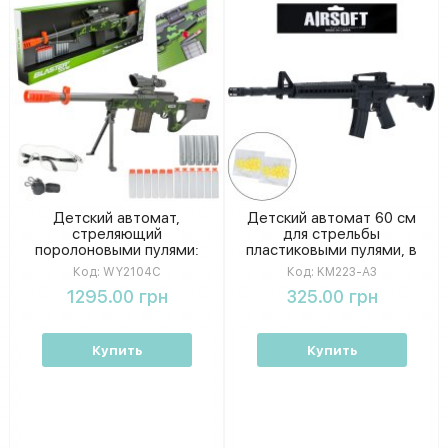
Детский автомат,
Детский автомат 60 см
стреляющий
для стрельбы
поролоновыми пулями:
пластиковыми пулями, в
большое игрушечное
пакете 63-18-4 см
Код:
WY2104C
Код:
KM223-A3
оружие с мягкими
1295.00 грн
325.00 грн
патронами, в коробке
89х29,5х7,5 см.
Купить
Купить