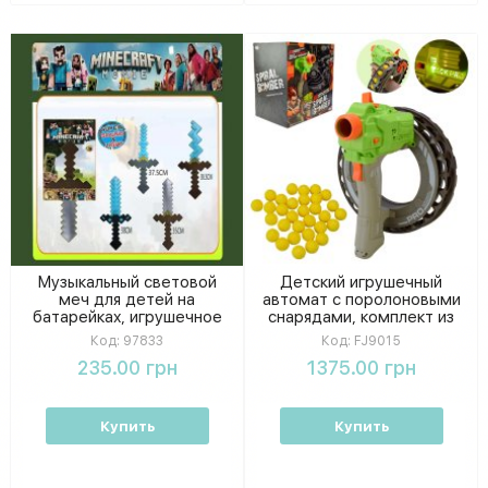
Музыкальный световой
Детский игрушечный
меч для детей на
автомат с поролоновыми
батарейках, игрушечное
снарядами, комплект из
оружие средней длины 37
32 снарядов, упаковка
Код:
97833
Код:
FJ9015
см, на планшетке
27,5×29×18,5 см
235.00 грн
1375.00 грн
Купить
Купить