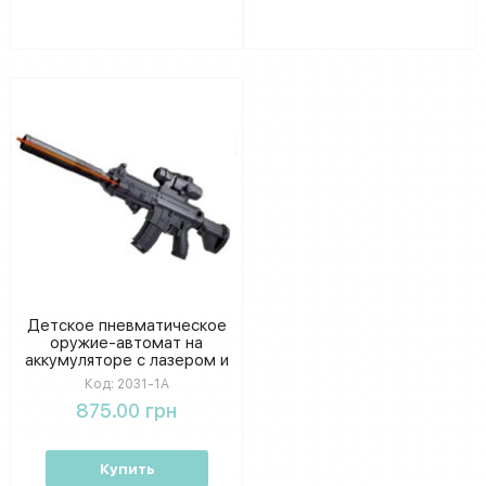
Детское пневматическое
оружие-автомат на
аккумуляторе с лазером и
пулями, размер упаковки
Код:
2031-1A
33,5 см
875.00 грн
Купить